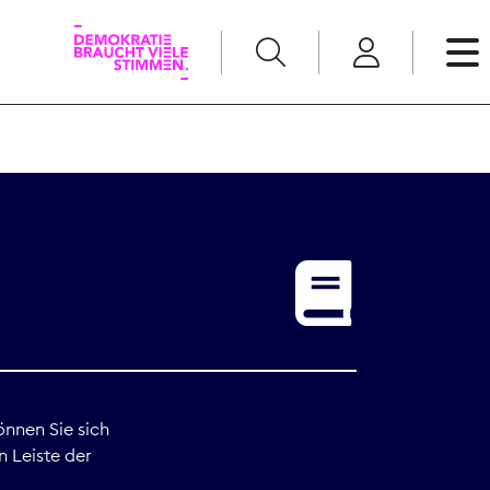
English
Kommunikation
Medienpolitik
t
Nachwuchs
Pressefreiheit
önnen Sie sich
n Leiste der
Recht