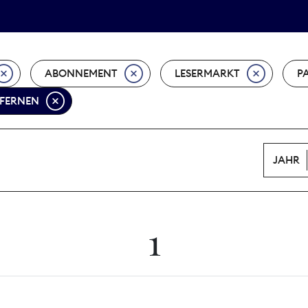
Tarifpolitik
Wächterpreis
ABONNEMENT
LESERMARKT
P
TFERNEN
JAHR
1