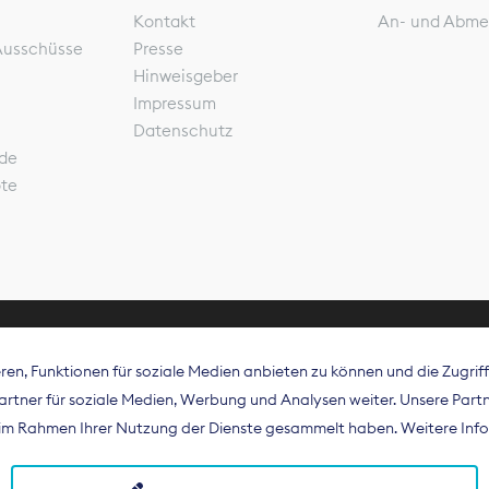
Kontakt
An- und Abme
Ausschüsse
Presse
Hinweisgeber
Impressum
Datenschutz
de
ote
en, Funktionen für soziale Medien anbieten zu können und die Zugri
rband Digitalpublisher und Zeitungsverleger (BDZV) vert
tner für soziale Medien, Werbung und Analysen weiter. Unsere Partne
isation die Interessen der Zeitungsverlage und digitalen
e im Rahmen Ihrer Nutzung der Dienste gesammelt haben. Weitere Info
 und auf EU-Ebene.