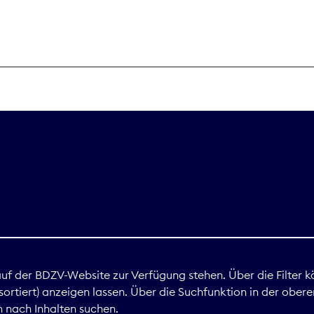
THEMEN
Digitales
Marktdaten
Nachhaltigkei
Nova Award
land
 auf der BDZV-Website zur Verfügung stehen. Über die Filter k
ortiert) anzeigen lassen. Über die Suchfunktion in der obere
Print
 nach Inhalten suchen.