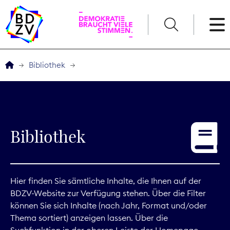
English
Bibliothek
Der BDZV
Veranstaltungen
Bibliothek
Service
THEMEN
Hier finden Sie sämtliche Inhalte, die Ihnen auf der
BDZV-Website zur Verfügung stehen. Über die Filter
Digitales
können Sie sich Inhalte (nach Jahr, Format und/oder
Thema sortiert) anzeigen lassen. Über die
Kommunikation
Suchfunktion in der oberen Leiste der Homepage