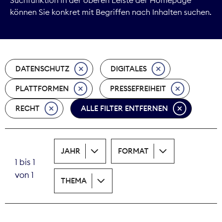
können Sie konkret mit Begriffen nach Inhalten suchen.
Marktdaten
Medienpolitik
DATENSCHUTZ
DIGITALES
Nachhaltigkeit
PLATTFORMEN
PRESSEFREIHEIT
Nachwuchs
RECHT
ALLE FILTER ENTFERNEN
Nova Award
Pressefreiheit
JAHR
FORMAT
1 bis 1
Print
von 1
THEMA
Recht
Tarifpolitik