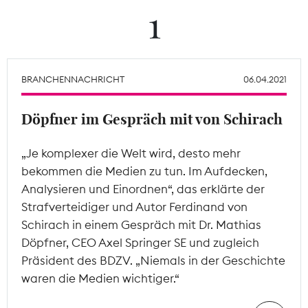
1
Theodor-Wolff-Preis
Wächterpreis
BRANCHENNACHRICHT
06.04.2021
ALLE THEMEN
Döpfner im Gespräch mit von Schirach
Mitgliederbereich
„Je komplexer die Welt wird, desto mehr
bekommen die Medien zu tun. Im Aufdecken,
Analysieren und Einordnen“, das erklärte der
Strafverteidiger und Autor Ferdinand von
Schirach in einem Gespräch mit Dr. Mathias
Döpfner, CEO Axel Springer SE und zugleich
Präsident des BDZV. „Niemals in der Geschichte
waren die Medien wichtiger.“