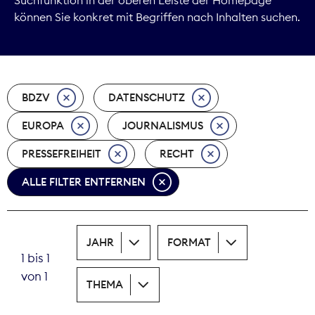
können Sie konkret mit Begriffen nach Inhalten suchen.
Marktdaten
Medienpolitik
BDZV
DATENSCHUTZ
Nachhaltigkeit
EUROPA
JOURNALISMUS
Nachwuchs
PRESSEFREIHEIT
RECHT
Nova Award
ALLE FILTER ENTFERNEN
Pressefreiheit
Print
JAHR
FORMAT
1 bis 1
Recht
von 1
THEMA
Tarifpolitik