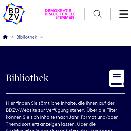
English
Bibliothek
Der BDZV
Veranstaltungen
Bibliothek
Service
THEMEN
Hier finden Sie sämtliche Inhalte, die Ihnen auf der
BDZV-Website zur Verfügung stehen. Über die Filter
Digitales
können Sie sich Inhalte (nach Jahr, Format und/oder
Thema sortiert) anzeigen lassen. Über die
Kommunikation
Suchfunktion in der oberen Leiste der Homepage