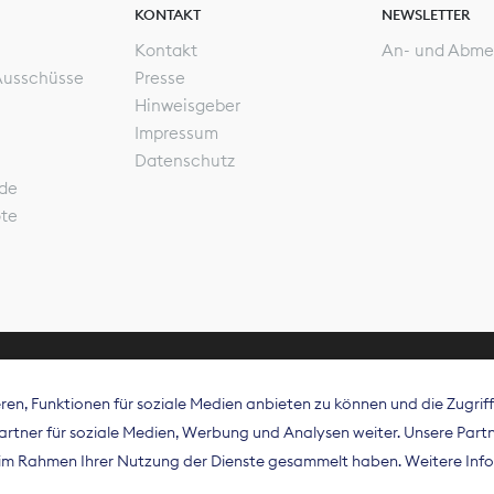
KONTAKT
NEWSLETTER
Kontakt
An- und Abme
Ausschüsse
Presse
Hinweisgeber
Impressum
Datenschutz
de
ote
en, Funktionen für soziale Medien anbieten zu können und die Zugri
rband Digitalpublisher und Zeitungsverleger (BDZV) vert
tner für soziale Medien, Werbung und Analysen weiter. Unsere Partne
isation die Interessen der Zeitungsverlage und digitalen
e im Rahmen Ihrer Nutzung der Dienste gesammelt haben. Weitere Info
 und auf EU-Ebene.