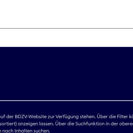
THEMEN
Digitales
Marktdaten
Nachhaltigkei
Nova Award
land
 auf der BDZV-Website zur Verfügung stehen. Über die Filter k
ortiert) anzeigen lassen. Über die Suchfunktion in der obere
Print
 nach Inhalten suchen.