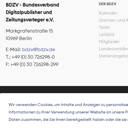
DER BDZV
BDZV - Bundesverband
Digitalpublisher und
Kalender
Zeitungsverleger e.V.
Gremien und 
Team
Markgrafenstraße 15
Leitbild
10969 Berlin
Mitglieder
Landesverbän
E-Mail:
bdzv@bdzv.de
Stellenangeb
T.: +49 (0) 30 726298-0
F: +49 (0) 30 726298-299
ÜBER UNS
Wir verwenden Cookies, um Inhalte und Anzeigen zu personalisier
Der Bundesve
Informationen zu Ihrer Verwendung unserer Website an unsere Par
Spitzenorgan
Daten zusammen, die Sie ihnen bereitgestellt haben oder die si
Deutschland