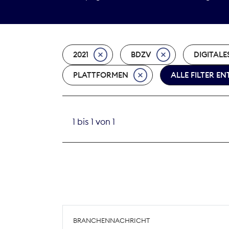
2021
BDZV
DIGITALE
PLATTFORMEN
ALLE FILTER E
1 bis 1 von 1
BRANCHENNACHRICHT