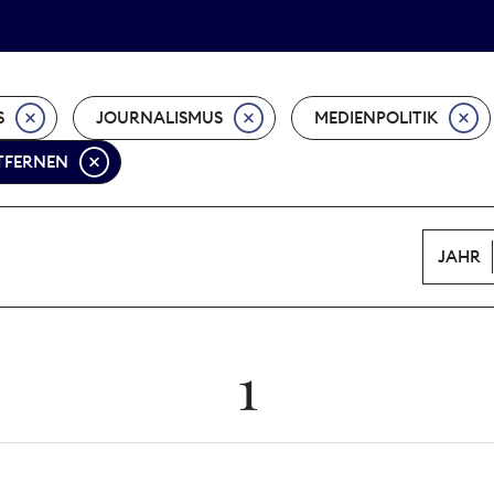
Tarifpolitik
Wächterpreis
S
JOURNALISMUS
MEDIENPOLITIK
NTFERNEN
JAHR
1