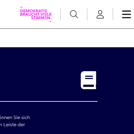
English
Kommunikation
Medienpolitik
t
Nachwuchs
Pressefreiheit
önnen Sie sich
n Leiste der
Recht