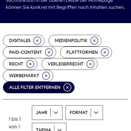
können Sie konkret mit Begriffen nach Inhalten suchen.
Marktdaten
Medienpolitik
DIGITALES
MEDIENPOLITIK
Nachhaltigkeit
PAID-CONTENT
PLATTFORMEN
Nachwuchs
RECHT
VERLEGERRECHT
Nova Award
WERBEMARKT
Pressefreiheit
ALLE FILTER ENTFERNEN
Print
JAHR
FORMAT
Recht
1 bis 1
von 1
Tarifpolitik
THEMA