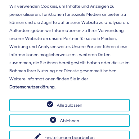
Wir verwenden Cookies, um Inhalte und Anzeigen zu
personalisieren, Funktionen für soziale Medien anbieten zu
können und die Zugriffe auf unserer Website zu analysieren.
Außerdem geben wir Informationen zu Ihrer Verwendung
unserer Website an unsere Partner für soziale Medien,
Werbung und Analysen weiter. Unsere Partner führen diese
Informationen möglicherweise mit weiteren Daten
ÜBER UNS
zusammen, die Sie ihnen bereitgestellt haben oder die sie im
Der Bundesverband Digitalpublisher und
Rahmen Ihrer Nutzung der Dienste gesammelt haben.
Zeitungsverleger (BDZV) vertritt als
Weitere Informationen finden Sie in der
Spitzenorganisation die Interessen der
Datenschutzerklärung
.
Zeitungsverlage und digitalen Publisher in
Deutschland und auf EU-Ebene.
Alle zulassen
Ablehnen
Einstellungen bearbeiten