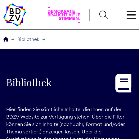
English
Bibliothek
Der BDZV
Veranstaltungen
Bibliothek
Service
THEMEN
Hier finden Sie sämtliche Inhalte, die Ihnen auf der
BDZV-Website zur Verfügung stehen. Über die Filter
Digitales
können Sie sich Inhalte (nach Jahr, Format und/oder
Thema sortiert) anzeigen lassen. Über die
Kommunikation
Suchfunktion in der oberen Leiste der Homepage