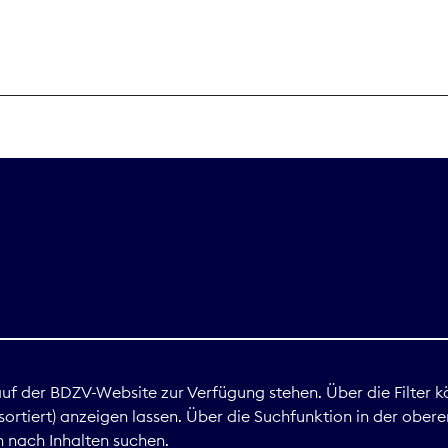
THEMEN
Digitales
Marktdaten
Nachhaltigkei
Nova Award
land
 auf der BDZV-Website zur Verfügung stehen. Über die Filter k
ortiert) anzeigen lassen. Über die Suchfunktion in der obere
Print
 nach Inhalten suchen.