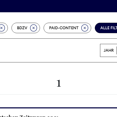
Tarifpolitik
Wächterpreis
BDZV
PAID-CONTENT
ALLE FI
JAHR
1