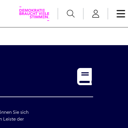
English
Kommunikation
Medienpolitik
t
Nachwuchs
Pressefreiheit
önnen Sie sich
n Leiste der
Recht