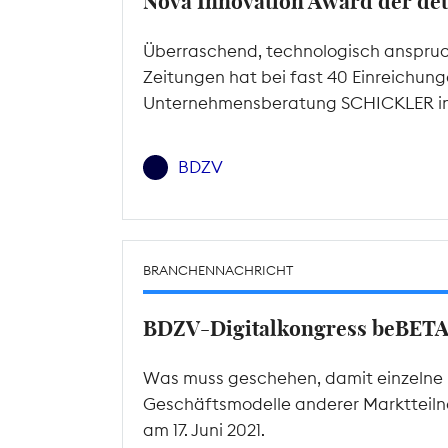
Nova Innovation Award der de
Überraschend, technologisch anspruch
Zeitungen hat bei fast 40 Einreichun
Unternehmensberatung SCHICKLER in 
BDZV
BRANCHENNACHRICHT
BDZV-Digitalkongress beBET
Was muss geschehen, damit einzelne P
Geschäftsmodelle anderer Marktteilne
am 17. Juni 2021.