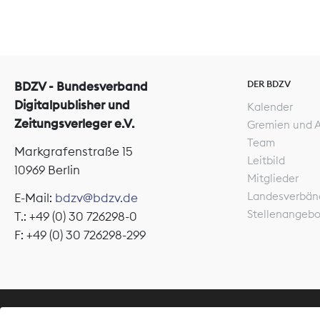
DER BDZV
BDZV - Bundesverband
Digitalpublisher und
Kalender
Zeitungsverleger e.V.
Gremien und 
Team
Markgrafenstraße 15
Leitbild
10969 Berlin
Mitglieder
Landesverbän
E-Mail:
bdzv@bdzv.de
Stellenangeb
T.: +49 (0) 30 726298-0
F: +49 (0) 30 726298-299
ÜBER UNS