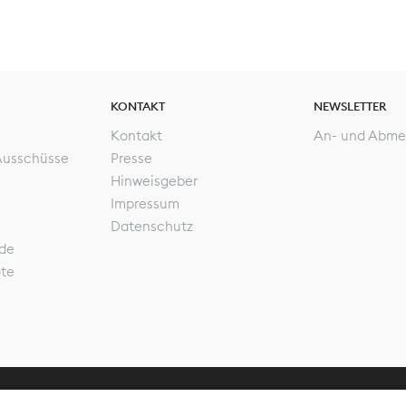
KONTAKT
NEWSLETTER
Kontakt
An- und Abme
Ausschüsse
Presse
Hinweisgeber
Impressum
Datenschutz
de
ote