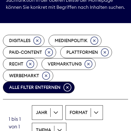
können Sie konkret mit Begriffen nach Inhalten suchen.
Marktdaten
Medienpolitik
DIGITALES
MEDIENPOLITIK
Nachhaltigkeit
PAID-CONTENT
PLATTFORMEN
Nachwuchs
RECHT
VERMARKTUNG
Nova Award
WERBEMARKT
Pressefreiheit
ALLE FILTER ENTFERNEN
Print
JAHR
FORMAT
Recht
1 bis 1
von 1
Tarifpolitik
THEMA