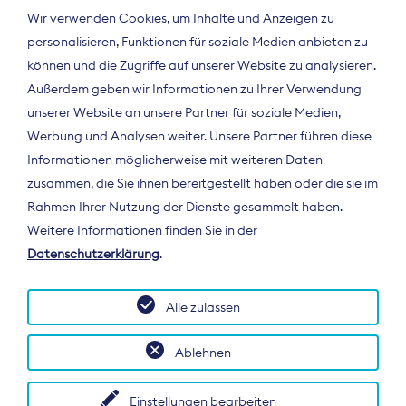
Wir verwenden Cookies, um Inhalte und Anzeigen zu
personalisieren, Funktionen für soziale Medien anbieten zu
können und die Zugriffe auf unserer Website zu analysieren.
Außerdem geben wir Informationen zu Ihrer Verwendung
unserer Website an unsere Partner für soziale Medien,
Werbung und Analysen weiter. Unsere Partner führen diese
Informationen möglicherweise mit weiteren Daten
ÜBER UNS
zusammen, die Sie ihnen bereitgestellt haben oder die sie im
Der Bundesverband Digitalpublisher und
Rahmen Ihrer Nutzung der Dienste gesammelt haben.
Zeitungsverleger (BDZV) vertritt als
Weitere Informationen finden Sie in der
Spitzenorganisation die Interessen der
Datenschutzerklärung
.
Zeitungsverlage und digitalen Publisher in
Deutschland und auf EU-Ebene.
Alle zulassen
Ablehnen
Einstellungen bearbeiten