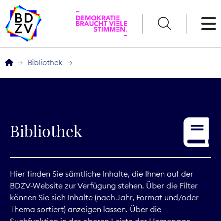
English
Bibliothek
Der BDZV
Veranstaltungen
Bibliothek
Service
THEMEN
Hier finden Sie sämtliche Inhalte, die Ihnen auf der
BDZV-Website zur Verfügung stehen. Über die Filter
Digitales
können Sie sich Inhalte (nach Jahr, Format und/oder
Thema sortiert) anzeigen lassen. Über die
Kommunikation
Suchfunktion in der oberen Leiste der Homepage