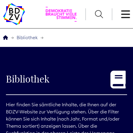
English
Bibliothek
Der BDZV
Veranstaltungen
Bibliothek
Service
THEMEN
Hier finden Sie sämtliche Inhalte, die Ihnen auf der
BDZV-Website zur Verfügung stehen. Über die Filter
Digitales
können Sie sich Inhalte (nach Jahr, Format und/oder
Thema sortiert) anzeigen lassen. Über die
Kommunikation
Suchfunktion in der oberen Leiste der Homepage