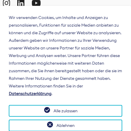
Wir verwenden Cookies, um Inhalte und Anzeigen zu
personalisieren, Funktionen für soziale Medien anbieten zu
können und die Zugriffe auf unserer Website zu analysieren.
Außerdem geben wir Informationen zu Ihrer Verwendung
unserer Website an unsere Partner für soziale Medien,
Werbung und Analysen weiter. Unsere Partner führen diese
Informationen möglicherweise mit weiteren Daten
ÜBER UNS
zusammen, die Sie ihnen bereitgestellt haben oder die sie im
Der Bundesverband Digitalpublisher und
Rahmen Ihrer Nutzung der Dienste gesammelt haben.
Zeitungsverleger (BDZV) vertritt als
Weitere Informationen finden Sie in der
Spitzenorganisation die Interessen der
Datenschutzerklärung
.
Zeitungsverlage und digitalen Publisher in
Deutschland und auf EU-Ebene.
Alle zulassen
Ablehnen