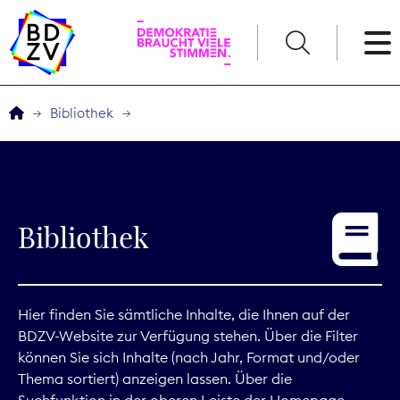
English
Bibliothek
Der BDZV
Veranstaltungen
Bibliothek
Service
THEMEN
Hier finden Sie sämtliche Inhalte, die Ihnen auf der
BDZV-Website zur Verfügung stehen. Über die Filter
Digitales
können Sie sich Inhalte (nach Jahr, Format und/oder
Thema sortiert) anzeigen lassen. Über die
Kommunikation
Suchfunktion in der oberen Leiste der Homepage