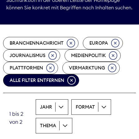
können Sie konkret mit Begriffen nach Inhalten suchen.
Marktdaten
Medienpolitik
BRANCHENNACHRICHT
EUROPA
Nachhaltigkeit
JOURNALISMUS
MEDIENPOLITIK
Nachwuchs
PLATTFORMEN
VERMARKTUNG
Nova Award
ALLE FILTER ENTFERNEN
Pressefreiheit
Print
JAHR
FORMAT
1 bis 2
Recht
von 2
THEMA
Tarifpolitik