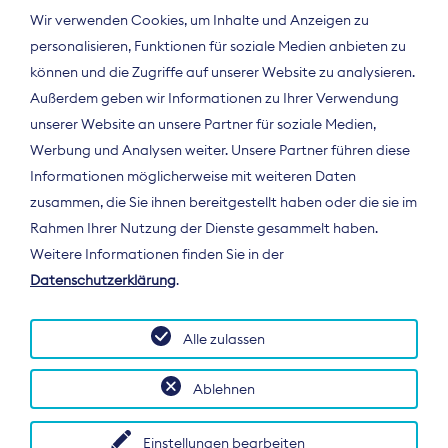
Wir verwenden Cookies, um Inhalte und Anzeigen zu
personalisieren, Funktionen für soziale Medien anbieten zu
können und die Zugriffe auf unserer Website zu analysieren.
Außerdem geben wir Informationen zu Ihrer Verwendung
unserer Website an unsere Partner für soziale Medien,
Werbung und Analysen weiter. Unsere Partner führen diese
Informationen möglicherweise mit weiteren Daten
ÜBER UNS
zusammen, die Sie ihnen bereitgestellt haben oder die sie im
Der Bundesverband Digitalpublisher und
Rahmen Ihrer Nutzung der Dienste gesammelt haben.
Zeitungsverleger (BDZV) vertritt als
Weitere Informationen finden Sie in der
Spitzenorganisation die Interessen der
Datenschutzerklärung
.
Zeitungsverlage und digitalen Publisher in
Deutschland und auf EU-Ebene.
Alle zulassen
Ablehnen
Einstellungen bearbeiten