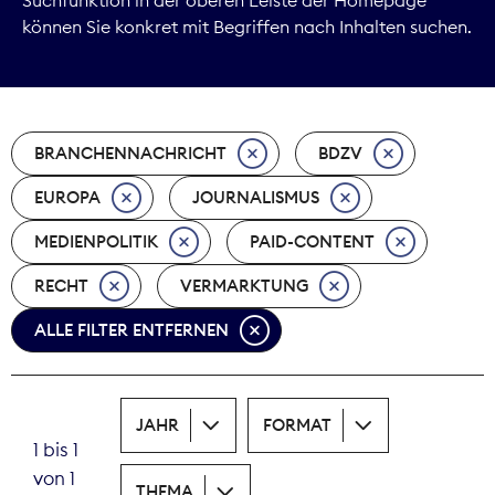
können Sie konkret mit Begriffen nach Inhalten suchen.
Marktdaten
Medienpolitik
BRANCHENNACHRICHT
BDZV
Nachhaltigkeit
EUROPA
JOURNALISMUS
Nachwuchs
MEDIENPOLITIK
PAID-CONTENT
Nova Award
RECHT
VERMARKTUNG
Pressefreiheit
ALLE FILTER ENTFERNEN
Print
JAHR
FORMAT
Recht
1 bis 1
von 1
Tarifpolitik
THEMA