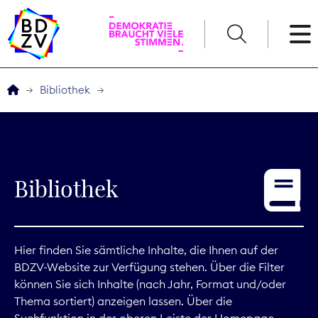
English
Bibliothek
Der BDZV
Veranstaltungen
Bibliothek
Service
THEMEN
Hier finden Sie sämtliche Inhalte, die Ihnen auf der
BDZV-Website zur Verfügung stehen. Über die Filter
Digitales
können Sie sich Inhalte (nach Jahr, Format und/oder
Thema sortiert) anzeigen lassen. Über die
Kommunikation
Suchfunktion in der oberen Leiste der Homepage