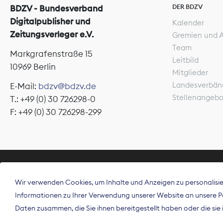
DER BDZV
BDZV - Bundesverband
Digitalpublisher und
Kalender
Zeitungsverleger e.V.
Gremien und 
Team
Markgrafenstraße 15
Leitbild
10969 Berlin
Mitglieder
Landesverbän
E-Mail:
bdzv@bdzv.de
Stellenangeb
T.: +49 (0) 30 726298-0
F: +49 (0) 30 726298-299
ÜBER UNS
Wir verwenden Cookies, um Inhalte und Anzeigen zu personalisier
Der Bundesve
Informationen zu Ihrer Verwendung unserer Website an unsere Par
Spitzenorgan
Daten zusammen, die Sie ihnen bereitgestellt haben oder die si
Deutschland