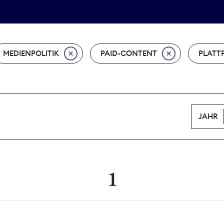
Tarifpolitik
Wächterpreis
MEDIENPOLITIK
PAID-CONTENT
PLATT
JAHR
1