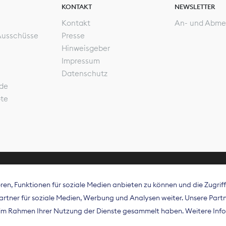
KONTAKT
NEWSLETTER
Kontakt
An- und Abme
Ausschüsse
Presse
Hinweisgeber
Impressum
Datenschutz
de
ote
en, Funktionen für soziale Medien anbieten zu können und die Zugri
rband Digitalpublisher und Zeitungsverleger (BDZV) vert
tner für soziale Medien, Werbung und Analysen weiter. Unsere Partne
isation die Interessen der Zeitungsverlage und digitalen
e im Rahmen Ihrer Nutzung der Dienste gesammelt haben. Weitere Info
 und auf EU-Ebene.