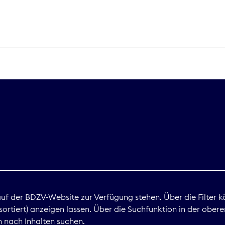
THEMEN
Digitales
Marktdaten
Nachhaltigkei
Nova Award
land
 auf der BDZV-Website zur Verfügung stehen. Über die Filter k
ortiert) anzeigen lassen. Über die Suchfunktion in der obere
Print
 nach Inhalten suchen.