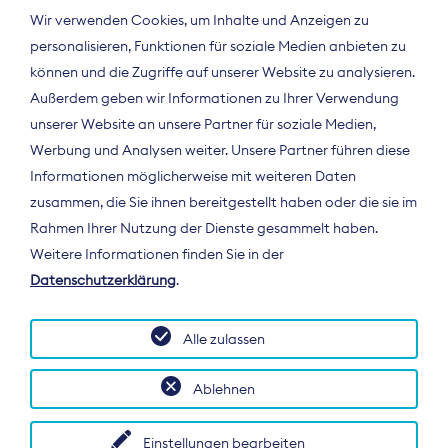
Wir verwenden Cookies, um Inhalte und Anzeigen zu
personalisieren, Funktionen für soziale Medien anbieten zu
können und die Zugriffe auf unserer Website zu analysieren.
Außerdem geben wir Informationen zu Ihrer Verwendung
unserer Website an unsere Partner für soziale Medien,
Werbung und Analysen weiter. Unsere Partner führen diese
Informationen möglicherweise mit weiteren Daten
ÜBER UNS
zusammen, die Sie ihnen bereitgestellt haben oder die sie im
Der Bundesverband Digitalpublisher und
Rahmen Ihrer Nutzung der Dienste gesammelt haben.
Zeitungsverleger (BDZV) vertritt als
Weitere Informationen finden Sie in der
Spitzenorganisation die Interessen der
Datenschutzerklärung
.
Zeitungsverlage und digitalen Publisher in
Deutschland und auf EU-Ebene.
Alle zulassen
Ablehnen
Einstellungen bearbeiten