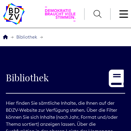
English
Bibliothek
Der BDZV
Veranstaltungen
Bibliothek
Service
THEMEN
Hier finden Sie sämtliche Inhalte, die Ihnen auf der
BDZV-Website zur Verfügung stehen. Über die Filter
Digitales
können Sie sich Inhalte (nach Jahr, Format und/oder
Thema sortiert) anzeigen lassen. Über die
Kommunikation
Suchfunktion in der oberen Leiste der Homepage