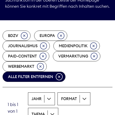
können Sie konkret mit Begriffen nach Inhalten suchen.
Marktdaten
Medienpolitik
BDZV
EUROPA
Nachhaltigkeit
JOURNALISMUS
MEDIENPOLITIK
Nachwuchs
PAID-CONTENT
VERMARKTUNG
Nova Award
WERBEMARKT
Pressefreiheit
ALLE FILTER ENTFERNEN
Print
JAHR
FORMAT
Recht
1 bis 1
von 1
Tarifpolitik
THEMA