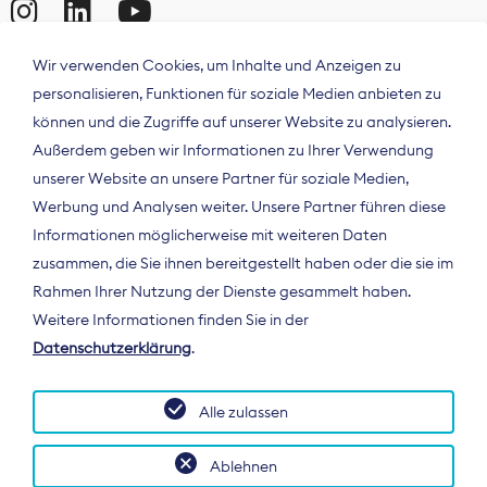
Wir verwenden Cookies, um Inhalte und Anzeigen zu
personalisieren, Funktionen für soziale Medien anbieten zu
können und die Zugriffe auf unserer Website zu analysieren.
Außerdem geben wir Informationen zu Ihrer Verwendung
unserer Website an unsere Partner für soziale Medien,
Werbung und Analysen weiter. Unsere Partner führen diese
Informationen möglicherweise mit weiteren Daten
ÜBER UNS
zusammen, die Sie ihnen bereitgestellt haben oder die sie im
Der Bundesverband Digitalpublisher und
Rahmen Ihrer Nutzung der Dienste gesammelt haben.
Zeitungsverleger (BDZV) vertritt als
Weitere Informationen finden Sie in der
Spitzenorganisation die Interessen der
Datenschutzerklärung
.
Zeitungsverlage und digitalen Publisher in
Deutschland und auf EU-Ebene.
Alle zulassen
Ablehnen