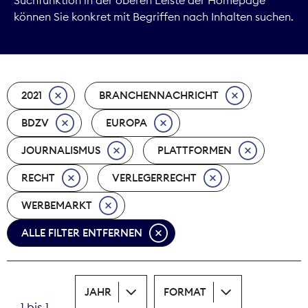
können Sie konkret mit Begriffen nach Inhalten suchen.
Marktdaten
Medienpolitik
2021
BRANCHENNACHRICHT
Nachhaltigkeit
BDZV
EUROPA
Nachwuchs
JOURNALISMUS
PLATTFORMEN
Nova Award
RECHT
VERLEGERRECHT
Pressefreiheit
WERBEMARKT
ALLE FILTER ENTFERNEN
Print
Recht
JAHR
FORMAT
Tarifpolitik
1 bis 1