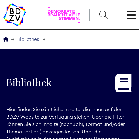
English
Bibliothek
Der BDZV
Veranstaltungen
Bibliothek
Service
THEMEN
Hier finden Sie sämtliche Inhalte, die Ihnen auf der
BDZV-Website zur Verfügung stehen. Über die Filter
Digitales
können Sie sich Inhalte (nach Jahr, Format und/oder
Thema sortiert) anzeigen lassen. Über die
Kommunikation
Suchfunktion in der oberen Leiste der Homepage