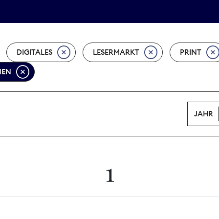
Tarifpolitik
Wächterpreis
DIGITALES
LESERMARKT
PRINT
NEN
JAHR
1