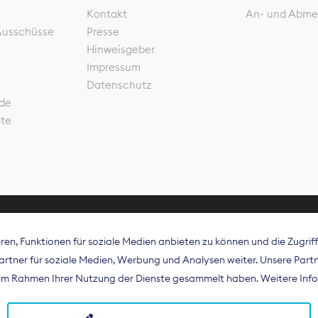
Kontakt
An- und Abme
Ausschüsse
Presse
Hinweisgeber
Impressum
Datenschutz
de
ote
en, Funktionen für soziale Medien anbieten zu können und die Zugri
rband Digitalpublisher und Zeitungsverleger (BDZV) vert
tner für soziale Medien, Werbung und Analysen weiter. Unsere Partne
isation die Interessen der Zeitungsverlage und digitalen
e im Rahmen Ihrer Nutzung der Dienste gesammelt haben. Weitere Info
 und auf EU-Ebene.