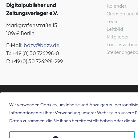
Digitalpublisher und
Kalender
Zeitungsverleger e.V.
Gremien und 
Team
Markgrafenstraße 15
Leitbild
10969 Berlin
Mitglieder
Landesverbän
E-Mail:
bdzv@bdzv.de
Stellenangeb
T.: +49 (0) 30 726298-0
F: +49 (0) 30 726298-299
ÜBER UNS
Wir verwenden Cookies, um Inhalte und Anzeigen zu personalisier
Der Bundesve
Informationen zu Ihrer Verwendung unserer Website an unsere Par
Spitzenorgan
Daten zusammen, die Sie ihnen bereitgestellt haben oder die si
Deutschland