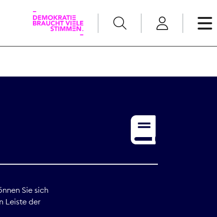
English
Kommunikation
Medienpolitik
t
Nachwuchs
Pressefreiheit
önnen Sie sich
n Leiste der
Recht