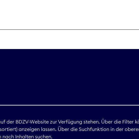
THEMEN
Digitales
Marktdaten
Nachhaltigkei
Nova Award
land
 auf der BDZV-Website zur Verfügung stehen. Über die Filter k
ortiert) anzeigen lassen. Über die Suchfunktion in der obere
Print
 nach Inhalten suchen.