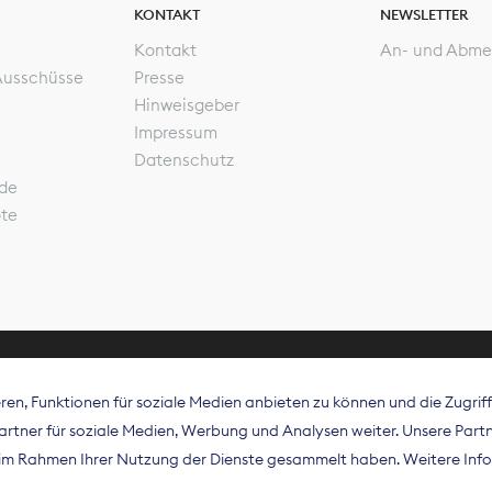
KONTAKT
NEWSLETTER
Kontakt
An- und Abme
Ausschüsse
Presse
Hinweisgeber
Impressum
Datenschutz
de
ote
en, Funktionen für soziale Medien anbieten zu können und die Zugri
rband Digitalpublisher und Zeitungsverleger (BDZV) vert
tner für soziale Medien, Werbung und Analysen weiter. Unsere Partne
isation die Interessen der Zeitungsverlage und digitalen
e im Rahmen Ihrer Nutzung der Dienste gesammelt haben. Weitere Info
 und auf EU-Ebene.