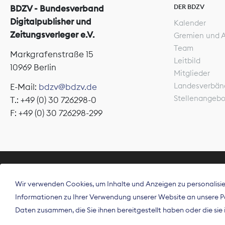
DER BDZV
BDZV - Bundesverband
Digitalpublisher und
Kalender
Zeitungsverleger e.V.
Gremien und 
Team
Markgrafenstraße 15
Leitbild
10969 Berlin
Mitglieder
Landesverbän
E-Mail:
bdzv@bdzv.de
Stellenangeb
T.: +49 (0) 30 726298-0
F: +49 (0) 30 726298-299
ÜBER UNS
Wir verwenden Cookies, um Inhalte und Anzeigen zu personalisier
Der Bundesve
Informationen zu Ihrer Verwendung unserer Website an unsere Par
Spitzenorgan
Daten zusammen, die Sie ihnen bereitgestellt haben oder die si
Deutschland