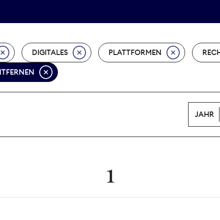
Tarifpolitik
Wächterpreis
DIGITALES
PLATTFORMEN
REC
ENTFERNEN
JAHR
1