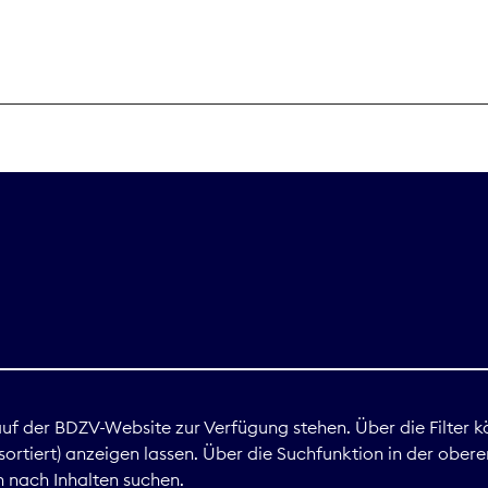
THEMEN
Digitales
Marktdaten
Nachhaltigkei
Nova Award
land
 auf der BDZV-Website zur Verfügung stehen. Über die Filter k
ortiert) anzeigen lassen. Über die Suchfunktion in der obere
Print
 nach Inhalten suchen.