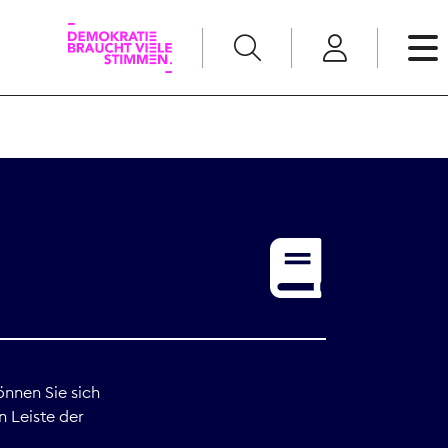
English
Kommunikation
Medienpolitik
t
Nachwuchs
Pressefreiheit
önnen Sie sich
n Leiste der
Recht