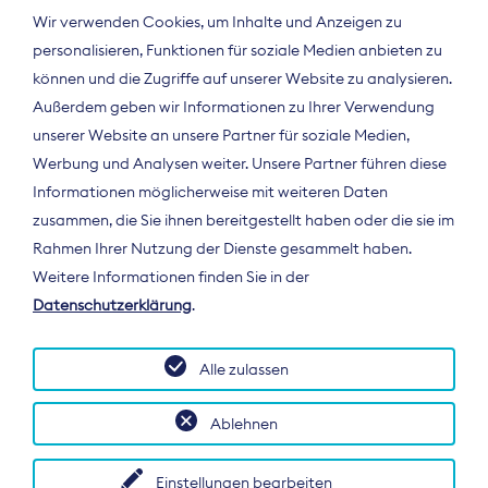
Wir verwenden Cookies, um Inhalte und Anzeigen zu
personalisieren, Funktionen für soziale Medien anbieten zu
können und die Zugriffe auf unserer Website zu analysieren.
Außerdem geben wir Informationen zu Ihrer Verwendung
unserer Website an unsere Partner für soziale Medien,
Werbung und Analysen weiter. Unsere Partner führen diese
Informationen möglicherweise mit weiteren Daten
ÜBER UNS
zusammen, die Sie ihnen bereitgestellt haben oder die sie im
Der Bundesverband Digitalpublisher und
Rahmen Ihrer Nutzung der Dienste gesammelt haben.
Zeitungsverleger (BDZV) vertritt als
Weitere Informationen finden Sie in der
Spitzenorganisation die Interessen der
Datenschutzerklärung
.
Zeitungsverlage und digitalen Publisher in
Deutschland und auf EU-Ebene.
Alle zulassen
Ablehnen
Einstellungen bearbeiten