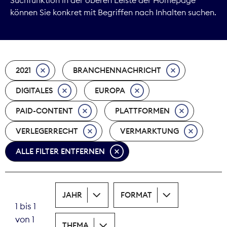
können Sie konkret mit Begriffen nach Inhalten suchen.
Marktdaten
Medienpolitik
2021
BRANCHENNACHRICHT
Nachhaltigkeit
DIGITALES
EUROPA
Nachwuchs
PAID-CONTENT
PLATTFORMEN
Nova Award
VERLEGERRECHT
VERMARKTUNG
Pressefreiheit
ALLE FILTER ENTFERNEN
Print
JAHR
FORMAT
Recht
1 bis 1
von 1
Tarifpolitik
THEMA