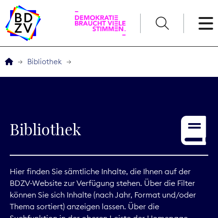
English
Bibliothek
Der BDZV
Veranstaltungen
Bibliothek
Service
THEMEN
Hier finden Sie sämtliche Inhalte, die Ihnen auf der
BDZV-Website zur Verfügung stehen. Über die Filter
Digitales
können Sie sich Inhalte (nach Jahr, Format und/oder
Thema sortiert) anzeigen lassen. Über die
Kommunikation
Suchfunktion in der oberen Leiste der Homepage