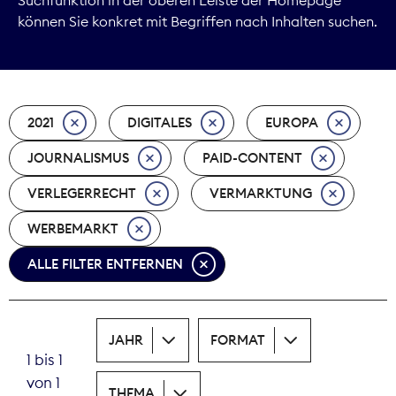
können Sie konkret mit Begriffen nach Inhalten suchen.
Marktdaten
Medienpolitik
2021
DIGITALES
EUROPA
Nachhaltigkeit
JOURNALISMUS
PAID-CONTENT
Nachwuchs
VERLEGERRECHT
VERMARKTUNG
Nova Award
WERBEMARKT
Pressefreiheit
ALLE FILTER ENTFERNEN
Print
JAHR
FORMAT
Recht
1 bis 1
von 1
Tarifpolitik
THEMA