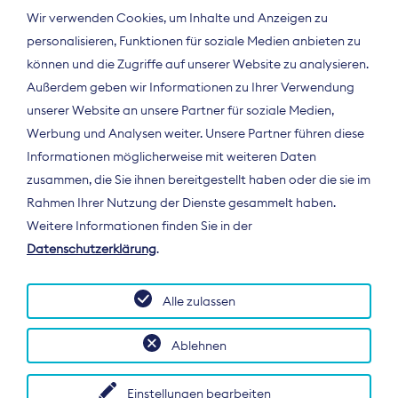
Wir verwenden Cookies, um Inhalte und Anzeigen zu
personalisieren, Funktionen für soziale Medien anbieten zu
können und die Zugriffe auf unserer Website zu analysieren.
Außerdem geben wir Informationen zu Ihrer Verwendung
unserer Website an unsere Partner für soziale Medien,
Werbung und Analysen weiter. Unsere Partner führen diese
Informationen möglicherweise mit weiteren Daten
ÜBER UNS
zusammen, die Sie ihnen bereitgestellt haben oder die sie im
Der Bundesverband Digitalpublisher und
Rahmen Ihrer Nutzung der Dienste gesammelt haben.
Zeitungsverleger (BDZV) vertritt als
Weitere Informationen finden Sie in der
Spitzenorganisation die Interessen der
Datenschutzerklärung
.
Zeitungsverlage und digitalen Publisher in
Deutschland und auf EU-Ebene.
Alle zulassen
Ablehnen
Einstellungen bearbeiten