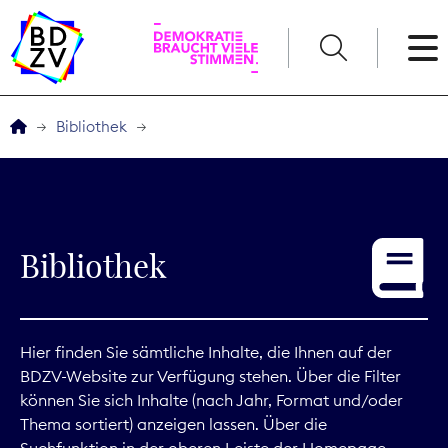
English
Bibliothek
Der BDZV
Veranstaltungen
Bibliothek
Service
THEMEN
Hier finden Sie sämtliche Inhalte, die Ihnen auf der
BDZV-Website zur Verfügung stehen. Über die Filter
Digitales
können Sie sich Inhalte (nach Jahr, Format und/oder
Thema sortiert) anzeigen lassen. Über die
Kommunikation
Suchfunktion in der oberen Leiste der Homepage