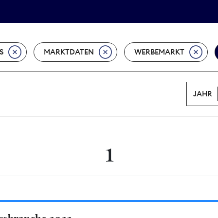
Tarifpolitik
Wächterpreis
S
MARKTDATEN
WERBEMARKT
JAHR
1