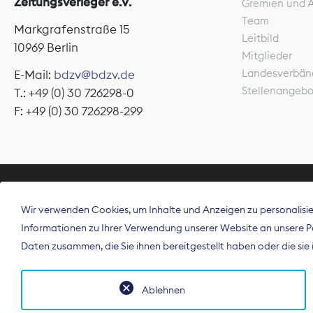
Zeitungsverleger e.V.
Gremien und 
Team
Markgrafenstraße 15
Leitbild
10969 Berlin
Mitglieder
Landesverbän
E-Mail:
bdzv@bdzv.de
Stellenangeb
T.: +49 (0) 30 726298-0
F: +49 (0) 30 726298-299
ÜBER UNS
Wir verwenden Cookies, um Inhalte und Anzeigen zu personalisier
Der Bundesve
Informationen zu Ihrer Verwendung unserer Website an unsere Par
Spitzenorgan
Daten zusammen, die Sie ihnen bereitgestellt haben oder die si
Deutschland
Ablehnen