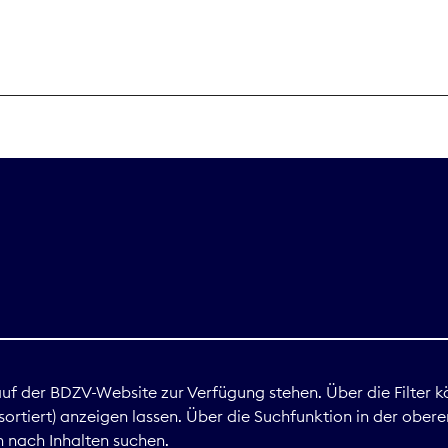
THEMEN
Digitales
Marktdaten
Nachhaltigkei
Nova Award
land
 auf der BDZV-Website zur Verfügung stehen. Über die Filter k
ortiert) anzeigen lassen. Über die Suchfunktion in der obere
Print
 nach Inhalten suchen.