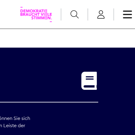
English
Kommunikation
Medienpolitik
t
Nachwuchs
Pressefreiheit
önnen Sie sich
n Leiste der
Recht