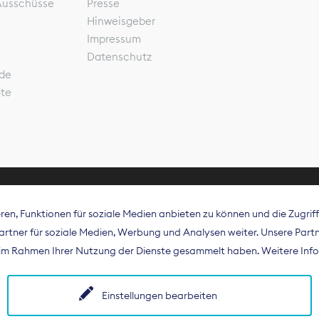
Ausschüsse
Presse
Hinweisgeber
Impressum
Datenschutz
de
ote
en, Funktionen für soziale Medien anbieten zu können und die Zugri
rband Digitalpublisher und Zeitungsverleger (BDZV) vert
tner für soziale Medien, Werbung und Analysen weiter. Unsere Partne
isation die Interessen der Zeitungsverlage und digitalen
e im Rahmen Ihrer Nutzung der Dienste gesammelt haben. Weitere Info
 und auf EU-Ebene.
Einstellungen bearbeiten