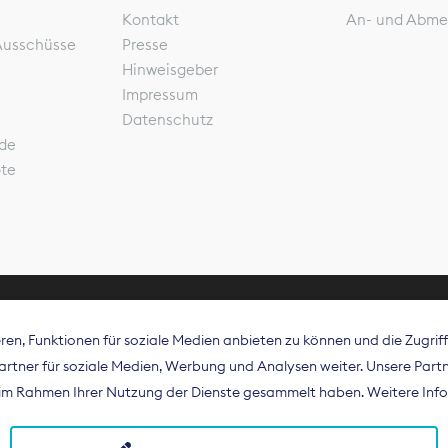
Kontakt
An- und Abme
Ausschüsse
Presse
Hinweisgeber
Impressum
Datenschutz
de
ote
en, Funktionen für soziale Medien anbieten zu können und die Zugri
rband Digitalpublisher und Zeitungsverleger (BDZV) vert
tner für soziale Medien, Werbung und Analysen weiter. Unsere Partne
isation die Interessen der Zeitungsverlage und digitalen
e im Rahmen Ihrer Nutzung der Dienste gesammelt haben. Weitere Info
 und auf EU-Ebene.