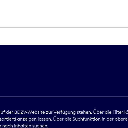
THEMEN
Digitales
Marktdaten
Nachhaltigkei
Nova Award
land
 auf der BDZV-Website zur Verfügung stehen. Über die Filter k
ortiert) anzeigen lassen. Über die Suchfunktion in der obere
Print
 nach Inhalten suchen.