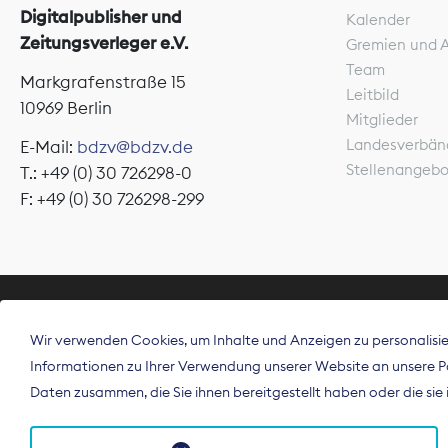
Digitalpublisher und
Kalender
Zeitungsverleger e.V.
Gremien und 
Team
Markgrafenstraße 15
Leitbild
10969 Berlin
Mitglieder
Landesverbän
E-Mail:
bdzv@bdzv.de
Stellenangeb
T.: +49 (0) 30 726298-0
F: +49 (0) 30 726298-299
ÜBER UNS
Wir verwenden Cookies, um Inhalte und Anzeigen zu personalisier
Der Bundesve
Informationen zu Ihrer Verwendung unserer Website an unsere Par
Spitzenorgan
Daten zusammen, die Sie ihnen bereitgestellt haben oder die si
Deutschland