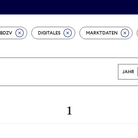
Tarifpolitik
Wächterpreis
BDZV
DIGITALES
MARKTDATEN
JAHR
1