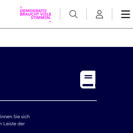
English
Kommunikation
Medienpolitik
t
Nachwuchs
Pressefreiheit
önnen Sie sich
n Leiste der
Recht