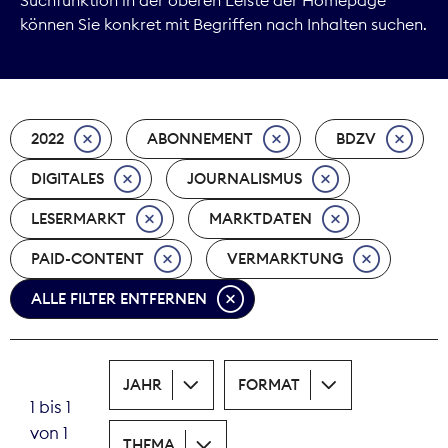
können Sie konkret mit Begriffen nach Inhalten suchen.
Marktdaten
Medienpolitik
2022
ABONNEMENT
BDZV
Nachhaltigkeit
DIGITALES
JOURNALISMUS
Nachwuchs
LESERMARKT
MARKTDATEN
Nova Award
PAID-CONTENT
VERMARKTUNG
Pressefreiheit
ALLE FILTER ENTFERNEN
Print
JAHR
FORMAT
Recht
1 bis 1
von 1
Tarifpolitik
THEMA