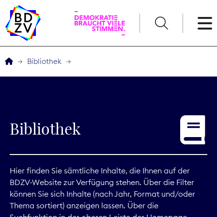
English
Bibliothek
Der BDZV
Veranstaltungen
Bibliothek
Service
THEMEN
Hier finden Sie sämtliche Inhalte, die Ihnen auf der
BDZV-Website zur Verfügung stehen. Über die Filter
Digitales
können Sie sich Inhalte (nach Jahr, Format und/oder
Thema sortiert) anzeigen lassen. Über die
Kommunikation
Suchfunktion in der oberen Leiste der Homepage