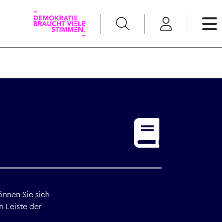
English
Kommunikation
Medienpolitik
t
Nachwuchs
Pressefreiheit
önnen Sie sich
n Leiste der
Recht