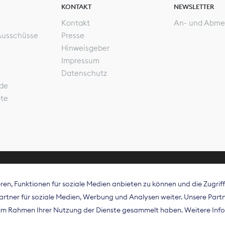
KONTAKT
NEWSLETTER
Kontakt
An- und Abme
Ausschüsse
Presse
Hinweisgeber
Impressum
Datenschutz
de
ote
en, Funktionen für soziale Medien anbieten zu können und die Zugri
rband Digitalpublisher und Zeitungsverleger (BDZV) vert
tner für soziale Medien, Werbung und Analysen weiter. Unsere Partne
isation die Interessen der Zeitungsverlage und digitalen
e im Rahmen Ihrer Nutzung der Dienste gesammelt haben. Weitere Info
 und auf EU-Ebene.