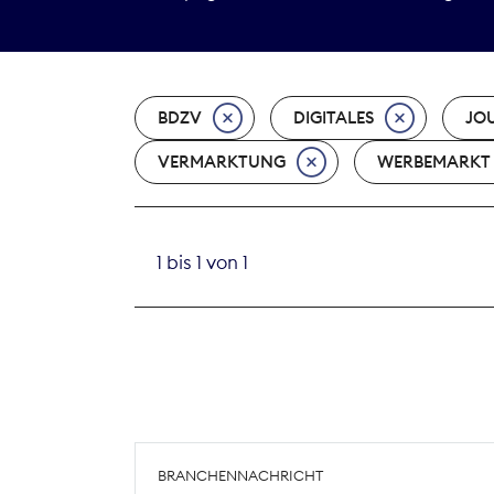
BDZV
DIGITALES
JO
VERMARKTUNG
WERBEMARKT
1 bis 1 von 1
BRANCHENNACHRICHT