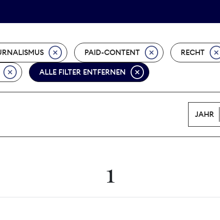
Tarifpolitik
Wächterpreis
URNALISMUS
PAID-CONTENT
RECHT
ALLE FILTER ENTFERNEN
JAHR
1