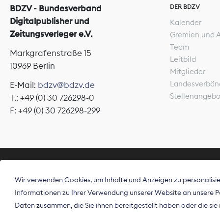
DER BDZV
BDZV - Bundesverband
Digitalpublisher und
Kalender
Zeitungsverleger e.V.
Gremien und 
Team
Markgrafenstraße 15
Leitbild
10969 Berlin
Mitglieder
Landesverbän
E-Mail:
bdzv@bdzv.de
Stellenangeb
T.: +49 (0) 30 726298-0
F: +49 (0) 30 726298-299
ÜBER UNS
Wir verwenden Cookies, um Inhalte und Anzeigen zu personalisier
Der Bundesve
Informationen zu Ihrer Verwendung unserer Website an unsere Par
Spitzenorgan
Daten zusammen, die Sie ihnen bereitgestellt haben oder die si
Deutschland