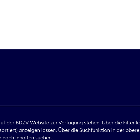
THEMEN
Digitales
Marktdaten
Nachhaltigkei
Nova Award
land
 auf der BDZV-Website zur Verfügung stehen. Über die Filter k
ortiert) anzeigen lassen. Über die Suchfunktion in der obere
Print
 nach Inhalten suchen.