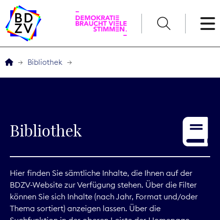
English
Bibliothek
Der BDZV
Veranstaltungen
Bibliothek
Service
THEMEN
Hier finden Sie sämtliche Inhalte, die Ihnen auf der
BDZV-Website zur Verfügung stehen. Über die Filter
Digitales
können Sie sich Inhalte (nach Jahr, Format und/oder
Thema sortiert) anzeigen lassen. Über die
Kommunikation
Suchfunktion in der oberen Leiste der Homepage