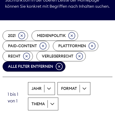
können Sie konkret mit Begriffen nach Inhalten suchen.
Marktdaten
Medienpolitik
2021
MEDIENPOLITIK
Nachhaltigkeit
PAID-CONTENT
PLATTFORMEN
Nachwuchs
RECHT
VERLEGERRECHT
Nova Award
ALLE FILTER ENTFERNEN
Pressefreiheit
Print
JAHR
FORMAT
1 bis 1
Recht
von 1
THEMA
Tarifpolitik