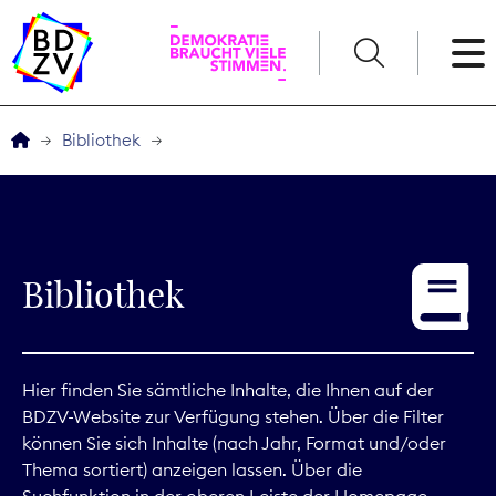
English
Bibliothek
Der BDZV
Veranstaltungen
Bibliothek
Service
THEMEN
Hier finden Sie sämtliche Inhalte, die Ihnen auf der
BDZV-Website zur Verfügung stehen. Über die Filter
Digitales
können Sie sich Inhalte (nach Jahr, Format und/oder
Thema sortiert) anzeigen lassen. Über die
Kommunikation
Suchfunktion in der oberen Leiste der Homepage