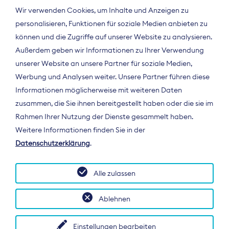
Wir verwenden Cookies, um Inhalte und Anzeigen zu
personalisieren, Funktionen für soziale Medien anbieten zu
können und die Zugriffe auf unserer Website zu analysieren.
Außerdem geben wir Informationen zu Ihrer Verwendung
unserer Website an unsere Partner für soziale Medien,
Werbung und Analysen weiter. Unsere Partner führen diese
Informationen möglicherweise mit weiteren Daten
ÜBER UNS
zusammen, die Sie ihnen bereitgestellt haben oder die sie im
Der Bundesverband Digitalpublisher und
Rahmen Ihrer Nutzung der Dienste gesammelt haben.
Zeitungsverleger (BDZV) vertritt als
Weitere Informationen finden Sie in der
Spitzenorganisation die Interessen der
Datenschutzerklärung
.
Zeitungsverlage und digitalen Publisher in
Deutschland und auf EU-Ebene.
Alle zulassen
Ablehnen
Einstellungen bearbeiten