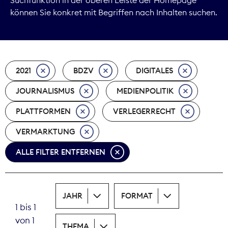
können Sie konkret mit Begriffen nach Inhalten suchen.
Marktdaten
Medienpolitik
2021
BDZV
DIGITALES
Nachhaltigkeit
JOURNALISMUS
MEDIENPOLITIK
Nachwuchs
PLATTFORMEN
VERLEGERRECHT
Nova Award
VERMARKTUNG
Pressefreiheit
ALLE FILTER ENTFERNEN
Print
JAHR
FORMAT
Recht
1 bis 1
von 1
Tarifpolitik
THEMA