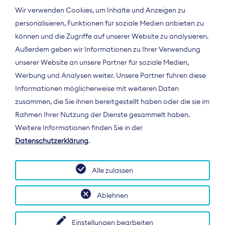
Wir verwenden Cookies, um Inhalte und Anzeigen zu
personalisieren, Funktionen für soziale Medien anbieten zu
können und die Zugriffe auf unserer Website zu analysieren.
Außerdem geben wir Informationen zu Ihrer Verwendung
unserer Website an unsere Partner für soziale Medien,
Werbung und Analysen weiter. Unsere Partner führen diese
Informationen möglicherweise mit weiteren Daten
ÜBER UNS
zusammen, die Sie ihnen bereitgestellt haben oder die sie im
Der Bundesverband Digitalpublisher und
Rahmen Ihrer Nutzung der Dienste gesammelt haben.
Zeitungsverleger (BDZV) vertritt als
Weitere Informationen finden Sie in der
Spitzenorganisation die Interessen der
Datenschutzerklärung
.
Zeitungsverlage und digitalen Publisher in
Deutschland und auf EU-Ebene.
Alle zulassen
Ablehnen
Einstellungen bearbeiten