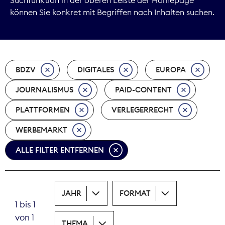
können Sie konkret mit Begriffen nach Inhalten suchen.
Marktdaten
Medienpolitik
BDZV
DIGITALES
EUROPA
Nachhaltigkeit
JOURNALISMUS
PAID-CONTENT
Nachwuchs
PLATTFORMEN
VERLEGERRECHT
Nova Award
WERBEMARKT
Pressefreiheit
ALLE FILTER ENTFERNEN
Print
JAHR
FORMAT
Recht
1 bis 1
von 1
Tarifpolitik
THEMA