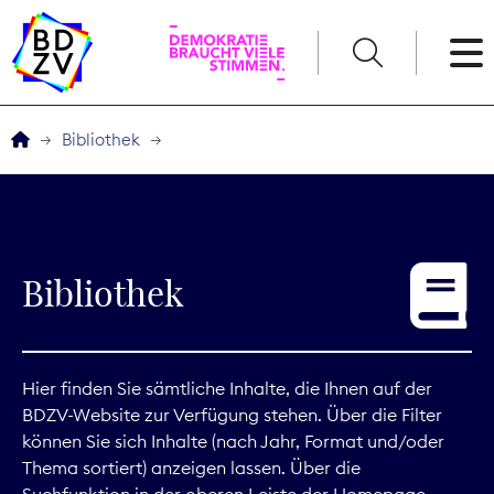
English
Bibliothek
Der BDZV
Veranstaltungen
Bibliothek
Service
THEMEN
Hier finden Sie sämtliche Inhalte, die Ihnen auf der
BDZV-Website zur Verfügung stehen. Über die Filter
Digitales
können Sie sich Inhalte (nach Jahr, Format und/oder
Thema sortiert) anzeigen lassen. Über die
Kommunikation
Suchfunktion in der oberen Leiste der Homepage