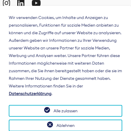
Wir verwenden Cookies, um Inhalte und Anzeigen zu
personalisieren, Funktionen für soziale Medien anbieten zu
können und die Zugriffe auf unserer Website zu analysieren.
Außerdem geben wir Informationen zu Ihrer Verwendung
unserer Website an unsere Partner für soziale Medien,
Werbung und Analysen weiter. Unsere Partner führen diese
Informationen möglicherweise mit weiteren Daten
ÜBER UNS
zusammen, die Sie ihnen bereitgestellt haben oder die sie im
Der Bundesverband Digitalpublisher und
Rahmen Ihrer Nutzung der Dienste gesammelt haben.
Zeitungsverleger (BDZV) vertritt als
Weitere Informationen finden Sie in der
Spitzenorganisation die Interessen der
Datenschutzerklärung
.
Zeitungsverlage und digitalen Publisher in
Deutschland und auf EU-Ebene.
Alle zulassen
Ablehnen