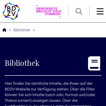
English
Bibliothek
Der BDZV
Veranstaltungen
Bibliothek
Service
THEMEN
Hier finden Sie sämtliche Inhalte, die Ihnen auf der
BDZV-Website zur Verfügung stehen. Über die Filter
Digitales
können Sie sich Inhalte (nach Jahr, Format und/oder
Thema sortiert) anzeigen lassen. Über die
Kommunikation
Suchfunktion in der oberen Leiste der Homepage