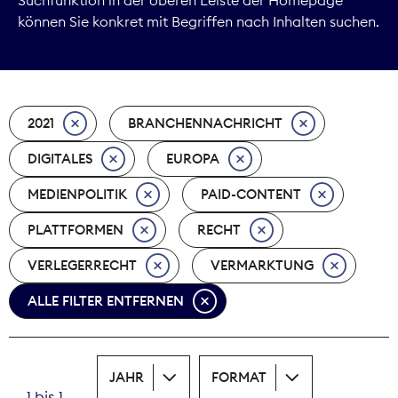
können Sie konkret mit Begriffen nach Inhalten suchen.
Marktdaten
Medienpolitik
2021
BRANCHENNACHRICHT
Nachhaltigkeit
DIGITALES
EUROPA
Nachwuchs
MEDIENPOLITIK
PAID-CONTENT
Nova Award
PLATTFORMEN
RECHT
Pressefreiheit
VERLEGERRECHT
VERMARKTUNG
ALLE FILTER ENTFERNEN
Print
Recht
JAHR
FORMAT
Tarifpolitik
1 bis 1