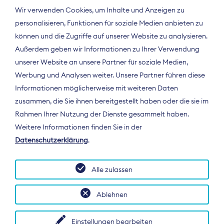
Wir verwenden Cookies, um Inhalte und Anzeigen zu
personalisieren, Funktionen für soziale Medien anbieten zu
können und die Zugriffe auf unserer Website zu analysieren.
Außerdem geben wir Informationen zu Ihrer Verwendung
unserer Website an unsere Partner für soziale Medien,
Werbung und Analysen weiter. Unsere Partner führen diese
Informationen möglicherweise mit weiteren Daten
ÜBER UNS
zusammen, die Sie ihnen bereitgestellt haben oder die sie im
Der Bundesverband Digitalpublisher und
Rahmen Ihrer Nutzung der Dienste gesammelt haben.
Zeitungsverleger (BDZV) vertritt als
Weitere Informationen finden Sie in der
Spitzenorganisation die Interessen der
Datenschutzerklärung
.
Zeitungsverlage und digitalen Publisher in
Deutschland und auf EU-Ebene.
Alle zulassen
Ablehnen
Einstellungen bearbeiten