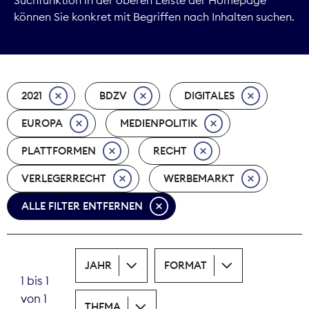
können Sie konkret mit Begriffen nach Inhalten suchen.
Marktdaten
Medienpolitik
2021
BDZV
DIGITALES
Nachhaltigkeit
EUROPA
MEDIENPOLITIK
Nachwuchs
PLATTFORMEN
RECHT
Nova Award
VERLEGERRECHT
WERBEMARKT
Pressefreiheit
ALLE FILTER ENTFERNEN
Print
JAHR
FORMAT
Recht
1 bis 1
von 1
Tarifpolitik
THEMA