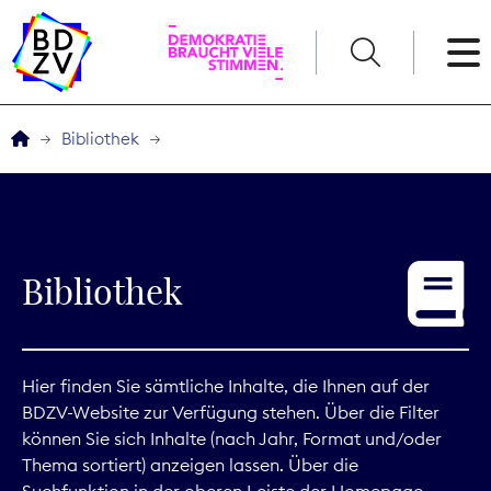
English
Bibliothek
Der BDZV
Veranstaltungen
Bibliothek
Service
THEMEN
Hier finden Sie sämtliche Inhalte, die Ihnen auf der
BDZV-Website zur Verfügung stehen. Über die Filter
Digitales
können Sie sich Inhalte (nach Jahr, Format und/oder
Thema sortiert) anzeigen lassen. Über die
Kommunikation
Suchfunktion in der oberen Leiste der Homepage