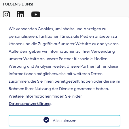
FOLGEN SIE UNS!
Wir verwenden Cookies, um Inhalte und Anzeigen zu
personalisieren, Funktionen für soziale Medien anbieten zu
können und die Zugriffe auf unserer Website zu analysieren.
Außerdem geben wir Informationen zu Ihrer Verwendung
unserer Website an unsere Partner für soziale Medien,
Werbung und Analysen weiter. Unsere Partner führen diese
Informationen möglicherweise mit weiteren Daten
ÜBER UNS
zusammen, die Sie ihnen bereitgestellt haben oder die sie im
Der Bundesverband Digitalpublisher und
Rahmen Ihrer Nutzung der Dienste gesammelt haben.
Zeitungsverleger (BDZV) vertritt als
Weitere Informationen finden Sie in der
Spitzenorganisation die Interessen der
Datenschutzerklärung
.
Zeitungsverlage und digitalen Publisher in
Deutschland und auf EU-Ebene.
Alle zulassen