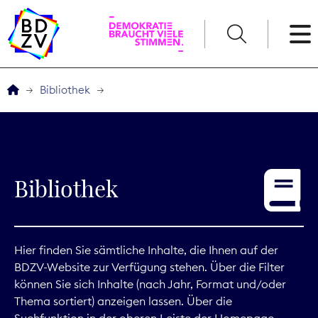
English
Bibliothek
Der BDZV
Veranstaltungen
Bibliothek
Service
THEMEN
Hier finden Sie sämtliche Inhalte, die Ihnen auf der
BDZV-Website zur Verfügung stehen. Über die Filter
Digitales
können Sie sich Inhalte (nach Jahr, Format und/oder
Thema sortiert) anzeigen lassen. Über die
Kommunikation
Suchfunktion in der oberen Leiste der Homepage