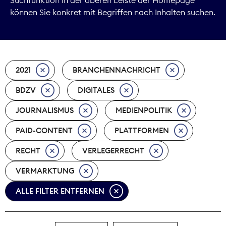
können Sie konkret mit Begriffen nach Inhalten suchen.
Marktdaten
Medienpolitik
2021
BRANCHENNACHRICHT
Nachhaltigkeit
BDZV
DIGITALES
Nachwuchs
JOURNALISMUS
MEDIENPOLITIK
Nova Award
PAID-CONTENT
PLATTFORMEN
Pressefreiheit
RECHT
VERLEGERRECHT
VERMARKTUNG
Print
ALLE FILTER ENTFERNEN
Recht
Tarifpolitik