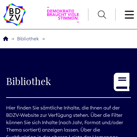
English
Bibliothek
Der BDZV
Veranstaltungen
Bibliothek
Service
THEMEN
Hier finden Sie sämtliche Inhalte, die Ihnen auf der
BDZV-Website zur Verfügung stehen. Über die Filter
Digitales
können Sie sich Inhalte (nach Jahr, Format und/oder
Thema sortiert) anzeigen lassen. Über die
Kommunikation
Suchfunktion in der oberen Leiste der Homepage