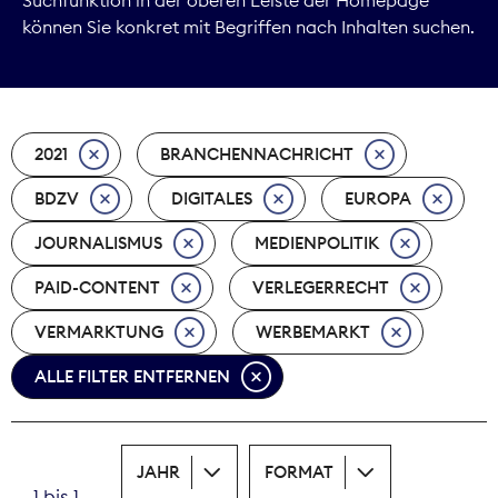
können Sie konkret mit Begriffen nach Inhalten suchen.
Marktdaten
Medienpolitik
2021
BRANCHENNACHRICHT
Nachhaltigkeit
BDZV
DIGITALES
EUROPA
Nachwuchs
JOURNALISMUS
MEDIENPOLITIK
Nova Award
PAID-CONTENT
VERLEGERRECHT
Pressefreiheit
VERMARKTUNG
WERBEMARKT
ALLE FILTER ENTFERNEN
Print
Recht
JAHR
FORMAT
Tarifpolitik
1 bis 1