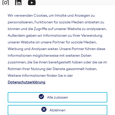
Wir verwenden Cookies, um Inhalte und Anzeigen zu
personalisieren, Funktionen für soziale Medien anbieten zu
können und die Zugriffe auf unserer Website zu analysieren.
Außerdem geben wir Informationen zu Ihrer Verwendung
unserer Website an unsere Partner für soziale Medien,
Werbung und Analysen weiter. Unsere Partner führen diese
Informationen möglicherweise mit weiteren Daten
ÜBER UNS
zusammen, die Sie ihnen bereitgestellt haben oder die sie im
Der Bundesverband Digitalpublisher und
Rahmen Ihrer Nutzung der Dienste gesammelt haben.
Zeitungsverleger (BDZV) vertritt als
Weitere Informationen finden Sie in der
Spitzenorganisation die Interessen der
Datenschutzerklärung
.
Zeitungsverlage und digitalen Publisher in
Deutschland und auf EU-Ebene.
Alle zulassen
Ablehnen