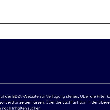
THEMEN
Digitales
Marktdaten
Nachhaltigkei
Nova Award
land
 auf der BDZV-Website zur Verfügung stehen. Über die Filter k
ortiert) anzeigen lassen. Über die Suchfunktion in der obere
Print
 nach Inhalten suchen.