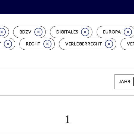
Tarifpolitik
Wächterpreis
BDZV
DIGITALES
EUROPA
T
RECHT
VERLEGERRECHT
VE
JAHR
1