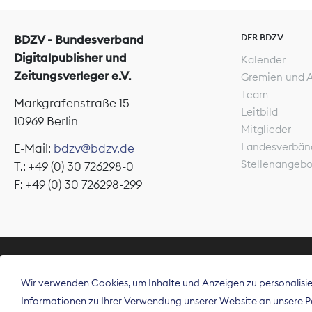
DER BDZV
BDZV - Bundesverband
Digitalpublisher und
Kalender
Zeitungsverleger e.V.
Gremien und 
Team
Markgrafenstraße 15
Leitbild
10969 Berlin
Mitglieder
Landesverbän
E-Mail:
bdzv@bdzv.de
Stellenangeb
T.: +49 (0) 30 726298-0
F: +49 (0) 30 726298-299
ÜBER UNS
Wir verwenden Cookies, um Inhalte und Anzeigen zu personalisier
Der Bundesve
Informationen zu Ihrer Verwendung unserer Website an unsere Par
Spitzenorgan