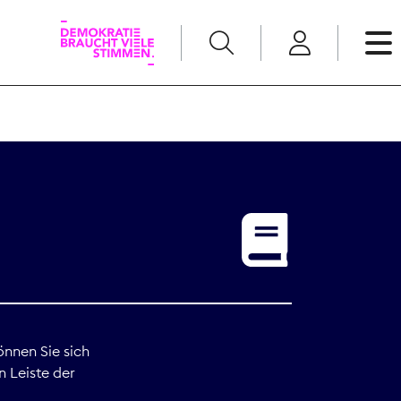
English
Kommunikation
Medienpolitik
t
Nachwuchs
Pressefreiheit
önnen Sie sich
n Leiste der
Recht