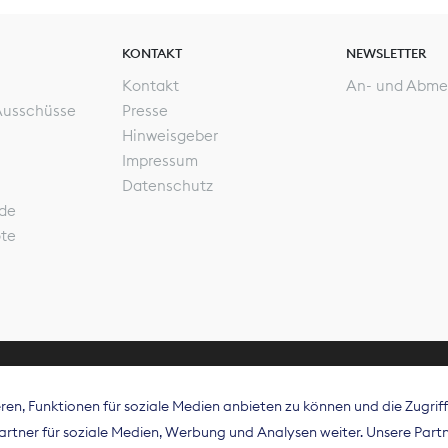
KONTAKT
NEWSLETTER
Kontakt
An- und Abme
Ausschüsse
Presse
Hinweisgeber
Impressum
Datenschutz
de
ote
en, Funktionen für soziale Medien anbieten zu können und die Zugri
rband Digitalpublisher und Zeitungsverleger (BDZV) vert
tner für soziale Medien, Werbung und Analysen weiter. Unsere Partne
isation die Interessen der Zeitungsverlage und digitalen