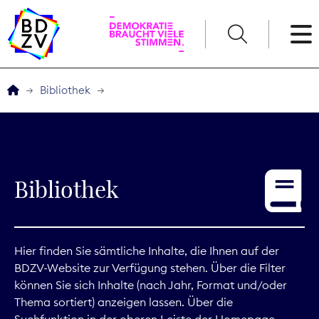
English
Bibliothek
Der BDZV
Veranstaltungen
Bibliothek
Service
THEMEN
Hier finden Sie sämtliche Inhalte, die Ihnen auf der
BDZV-Website zur Verfügung stehen. Über die Filter
Digitales
können Sie sich Inhalte (nach Jahr, Format und/oder
Thema sortiert) anzeigen lassen. Über die
Kommunikation
Suchfunktion in der oberen Leiste der Homepage