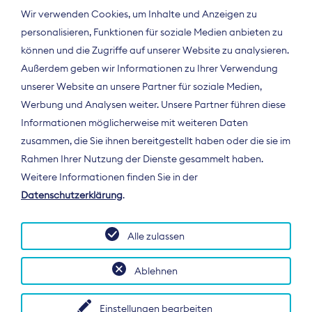
Wir verwenden Cookies, um Inhalte und Anzeigen zu
personalisieren, Funktionen für soziale Medien anbieten zu
können und die Zugriffe auf unserer Website zu analysieren.
Außerdem geben wir Informationen zu Ihrer Verwendung
unserer Website an unsere Partner für soziale Medien,
Werbung und Analysen weiter. Unsere Partner führen diese
Informationen möglicherweise mit weiteren Daten
ÜBER UNS
zusammen, die Sie ihnen bereitgestellt haben oder die sie im
Der Bundesverband Digitalpublisher und
Rahmen Ihrer Nutzung der Dienste gesammelt haben.
Zeitungsverleger (BDZV) vertritt als
Weitere Informationen finden Sie in der
Spitzenorganisation die Interessen der
Datenschutzerklärung
.
Zeitungsverlage und digitalen Publisher in
Deutschland und auf EU-Ebene.
Alle zulassen
Ablehnen
Einstellungen bearbeiten