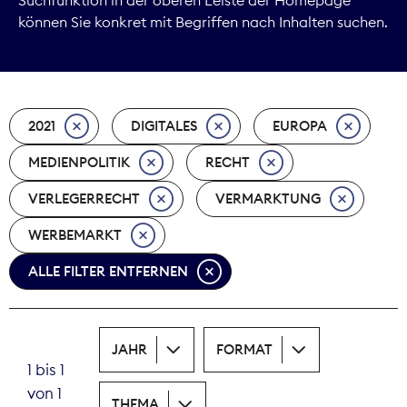
können Sie konkret mit Begriffen nach Inhalten suchen.
Marktdaten
Medienpolitik
2021
DIGITALES
EUROPA
Nachhaltigkeit
MEDIENPOLITIK
RECHT
Nachwuchs
VERLEGERRECHT
VERMARKTUNG
Nova Award
WERBEMARKT
Pressefreiheit
ALLE FILTER ENTFERNEN
Print
JAHR
FORMAT
Recht
1 bis 1
von 1
Tarifpolitik
THEMA