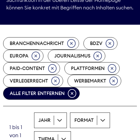
können Sie konkret mit Begriffen nach Inhalten suchen.
Marktdaten
Medienpolitik
BRANCHENNACHRICHT
BDZV
Nachhaltigkeit
EUROPA
JOURNALISMUS
Nachwuchs
PAID-CONTENT
PLATTFORMEN
Nova Award
VERLEGERRECHT
WERBEMARKT
Pressefreiheit
ALLE FILTER ENTFERNEN
Print
JAHR
FORMAT
Recht
1 bis 1
von 1
Tarifpolitik
THEMA