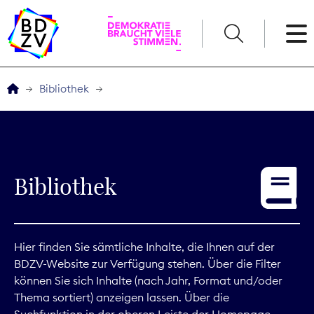
English
Bibliothek
Der BDZV
Veranstaltungen
Bibliothek
Service
THEMEN
Hier finden Sie sämtliche Inhalte, die Ihnen auf der
BDZV-Website zur Verfügung stehen. Über die Filter
Digitales
können Sie sich Inhalte (nach Jahr, Format und/oder
Thema sortiert) anzeigen lassen. Über die
Kommunikation
Suchfunktion in der oberen Leiste der Homepage