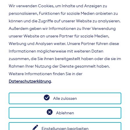
Wir verwenden Cookies, um Inhalte und Anzeigen zu
personalisieren, Funktionen für soziale Medien anbieten zu
können und die Zugriffe auf unserer Website zu analysieren.
Außerdem geben wir Informationen zu Ihrer Verwendung
unserer Website an unsere Partner für soziale Medien,
Werbung und Analysen weiter. Unsere Partner führen diese
Informationen möglicherweise mit weiteren Daten
ÜBER UNS
zusammen, die Sie ihnen bereitgestellt haben oder die sie im
Der Bundesverband Digitalpublisher und
Rahmen Ihrer Nutzung der Dienste gesammelt haben.
Zeitungsverleger (BDZV) vertritt als
Weitere Informationen finden Sie in der
Spitzenorganisation die Interessen der
Datenschutzerklärung
.
Zeitungsverlage und digitalen Publisher in
Deutschland und auf EU-Ebene.
Alle zulassen
Ablehnen
Einstellungen bearbeiten