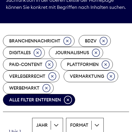
können Sie konkret mit Begriffen nach Inhalten suchen.
Marktdaten
Medienpolitik
BRANCHENNACHRICHT
BDZV
Nachhaltigkeit
DIGITALES
JOURNALISMUS
Nachwuchs
PAID-CONTENT
PLATTFORMEN
Nova Award
VERLEGERRECHT
VERMARKTUNG
Pressefreiheit
WERBEMARKT
ALLE FILTER ENTFERNEN
Print
Recht
JAHR
FORMAT
Tarifpolitik
1 bis 1