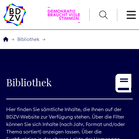
English
Bibliothek
Der BDZV
Veranstaltungen
Bibliothek
Service
THEMEN
Hier finden Sie sämtliche Inhalte, die Ihnen auf der
BDZV-Website zur Verfügung stehen. Über die Filter
Digitales
können Sie sich Inhalte (nach Jahr, Format und/oder
Thema sortiert) anzeigen lassen. Über die
Kommunikation
Suchfunktion in der oberen Leiste der Homepage