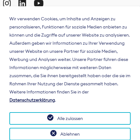
Wir verwenden Cookies, um Inhalte und Anzeigen zu
personalisieren, Funktionen für soziale Medien anbieten zu
können und die Zugriffe auf unserer Website zu analysieren.
Außerdem geben wir Informationen zu Ihrer Verwendung
unserer Website an unsere Partner für soziale Medien,
Werbung und Analysen weiter. Unsere Partner führen diese
Informationen möglicherweise mit weiteren Daten
ÜBER UNS
zusammen, die Sie ihnen bereitgestellt haben oder die sie im
Der Bundesverband Digitalpublisher und
Rahmen Ihrer Nutzung der Dienste gesammelt haben.
Zeitungsverleger (BDZV) vertritt als
Weitere Informationen finden Sie in der
Spitzenorganisation die Interessen der
Datenschutzerklärung
.
Zeitungsverlage und digitalen Publisher in
Deutschland und auf EU-Ebene.
Alle zulassen
Ablehnen