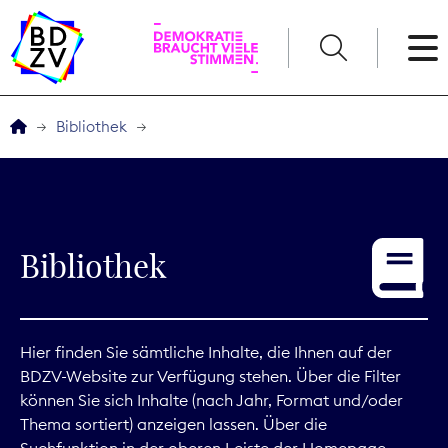
English
Bibliothek
Der BDZV
Veranstaltungen
Bibliothek
Service
THEMEN
Hier finden Sie sämtliche Inhalte, die Ihnen auf der
BDZV-Website zur Verfügung stehen. Über die Filter
Digitales
können Sie sich Inhalte (nach Jahr, Format und/oder
Thema sortiert) anzeigen lassen. Über die
Kommunikation
Suchfunktion in der oberen Leiste der Homepage