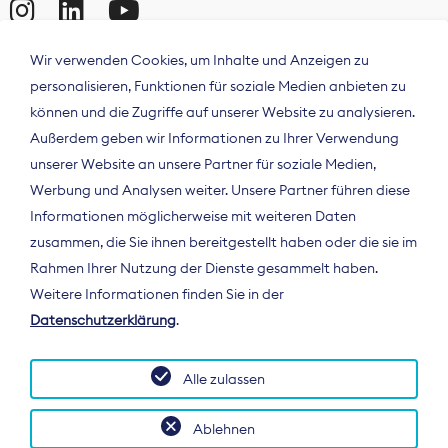
Wir verwenden Cookies, um Inhalte und Anzeigen zu
personalisieren, Funktionen für soziale Medien anbieten zu
können und die Zugriffe auf unserer Website zu analysieren.
Außerdem geben wir Informationen zu Ihrer Verwendung
unserer Website an unsere Partner für soziale Medien,
Werbung und Analysen weiter. Unsere Partner führen diese
Informationen möglicherweise mit weiteren Daten
ÜBER UNS
zusammen, die Sie ihnen bereitgestellt haben oder die sie im
Der Bundesverband Digitalpublisher und
Rahmen Ihrer Nutzung der Dienste gesammelt haben.
Zeitungsverleger (BDZV) vertritt als
Weitere Informationen finden Sie in der
Spitzenorganisation die Interessen der
Datenschutzerklärung
.
Zeitungsverlage und digitalen Publisher in
Deutschland und auf EU-Ebene.
Alle zulassen
Ablehnen