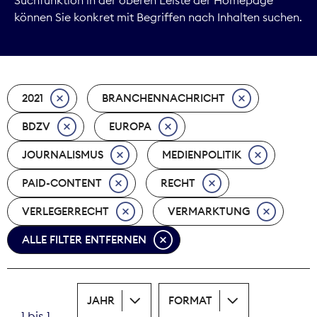
können Sie konkret mit Begriffen nach Inhalten suchen.
Marktdaten
Medienpolitik
2021
BRANCHENNACHRICHT
Nachhaltigkeit
BDZV
EUROPA
Nachwuchs
JOURNALISMUS
MEDIENPOLITIK
Nova Award
PAID-CONTENT
RECHT
Pressefreiheit
VERLEGERRECHT
VERMARKTUNG
ALLE FILTER ENTFERNEN
Print
Recht
JAHR
FORMAT
Tarifpolitik
1 bis 1