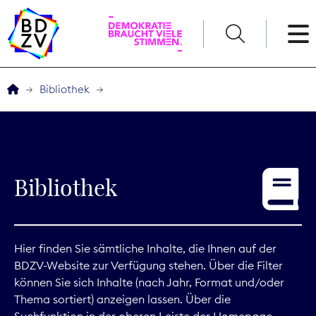
English
Bibliothek
Der BDZV
Veranstaltungen
Bibliothek
Service
THEMEN
Hier finden Sie sämtliche Inhalte, die Ihnen auf der
BDZV-Website zur Verfügung stehen. Über die Filter
Digitales
können Sie sich Inhalte (nach Jahr, Format und/oder
Thema sortiert) anzeigen lassen. Über die
Kommunikation
Suchfunktion in der oberen Leiste der Homepage