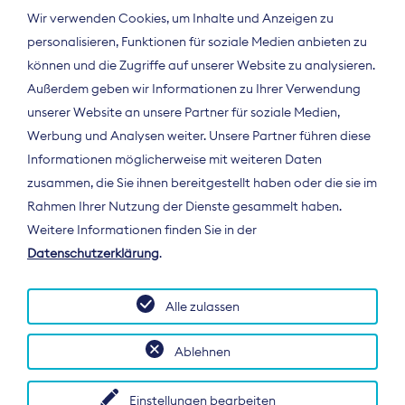
Wir verwenden Cookies, um Inhalte und Anzeigen zu
personalisieren, Funktionen für soziale Medien anbieten zu
können und die Zugriffe auf unserer Website zu analysieren.
Außerdem geben wir Informationen zu Ihrer Verwendung
unserer Website an unsere Partner für soziale Medien,
Werbung und Analysen weiter. Unsere Partner führen diese
Informationen möglicherweise mit weiteren Daten
ÜBER UNS
zusammen, die Sie ihnen bereitgestellt haben oder die sie im
Der Bundesverband Digitalpublisher und
Rahmen Ihrer Nutzung der Dienste gesammelt haben.
Zeitungsverleger (BDZV) vertritt als
Weitere Informationen finden Sie in der
Spitzenorganisation die Interessen der
Datenschutzerklärung
.
Zeitungsverlage und digitalen Publisher in
Deutschland und auf EU-Ebene.
Alle zulassen
Ablehnen
Einstellungen bearbeiten