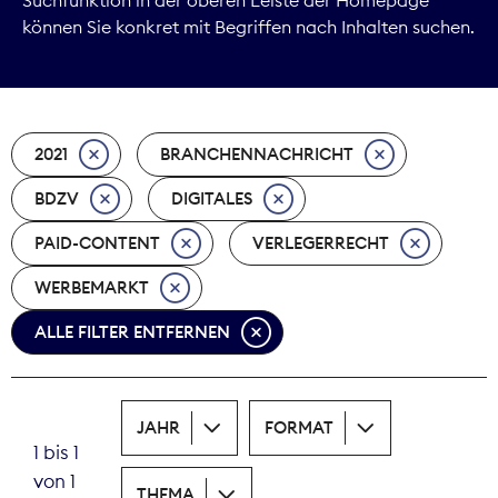
können Sie konkret mit Begriffen nach Inhalten suchen.
Marktdaten
Medienpolitik
2021
BRANCHENNACHRICHT
Nachhaltigkeit
BDZV
DIGITALES
Nachwuchs
PAID-CONTENT
VERLEGERRECHT
Nova Award
WERBEMARKT
Pressefreiheit
ALLE FILTER ENTFERNEN
Print
JAHR
FORMAT
Recht
1 bis 1
von 1
Tarifpolitik
THEMA