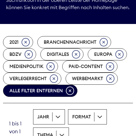
können Sie konkret mit Begriffen nach Inhalten suchen.
Marktdaten
Medienpolitik
2021
BRANCHENNACHRICHT
Nachhaltigkeit
BDZV
DIGITALES
EUROPA
Nachwuchs
MEDIENPOLITIK
PAID-CONTENT
Nova Award
VERLEGERRECHT
WERBEMARKT
Pressefreiheit
ALLE FILTER ENTFERNEN
Print
JAHR
FORMAT
Recht
1 bis 1
von 1
Tarifpolitik
THEMA