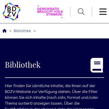
English
Bibliothek
Der BDZV
Veranstaltungen
Bibliothek
Service
THEMEN
Hier finden Sie sämtliche Inhalte, die Ihnen auf der
BDZV-Website zur Verfügung stehen. Über die Filter
Digitales
können Sie sich Inhalte (nach Jahr, Format und/oder
Thema sortiert) anzeigen lassen. Über die
Kommunikation
Suchfunktion in der oberen Leiste der Homepage