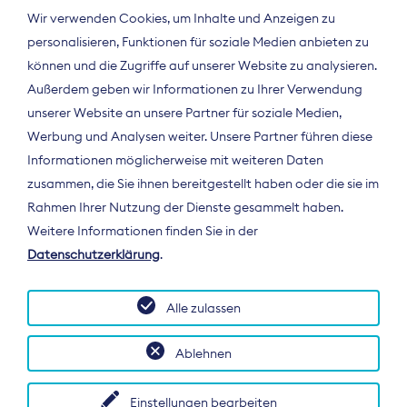
Wir verwenden Cookies, um Inhalte und Anzeigen zu
personalisieren, Funktionen für soziale Medien anbieten zu
können und die Zugriffe auf unserer Website zu analysieren.
Außerdem geben wir Informationen zu Ihrer Verwendung
unserer Website an unsere Partner für soziale Medien,
Werbung und Analysen weiter. Unsere Partner führen diese
Informationen möglicherweise mit weiteren Daten
ÜBER UNS
zusammen, die Sie ihnen bereitgestellt haben oder die sie im
Der Bundesverband Digitalpublisher und
Rahmen Ihrer Nutzung der Dienste gesammelt haben.
Zeitungsverleger (BDZV) vertritt als
Weitere Informationen finden Sie in der
Spitzenorganisation die Interessen der
Datenschutzerklärung
.
Zeitungsverlage und digitalen Publisher in
Deutschland und auf EU-Ebene.
Alle zulassen
Ablehnen
Einstellungen bearbeiten