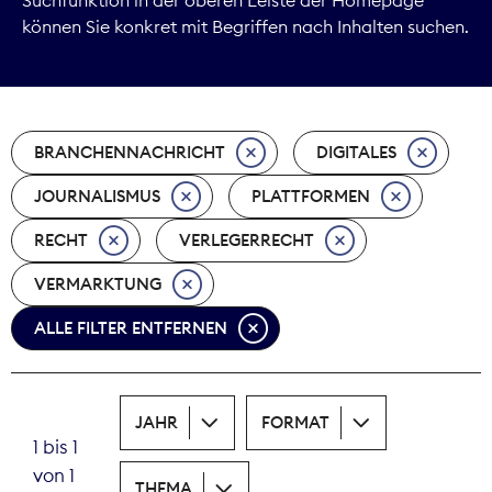
können Sie konkret mit Begriffen nach Inhalten suchen.
Marktdaten
Medienpolitik
BRANCHENNACHRICHT
DIGITALES
Nachhaltigkeit
JOURNALISMUS
PLATTFORMEN
Nachwuchs
RECHT
VERLEGERRECHT
Nova Award
VERMARKTUNG
Pressefreiheit
ALLE FILTER ENTFERNEN
Print
JAHR
FORMAT
Recht
1 bis 1
von 1
Tarifpolitik
THEMA