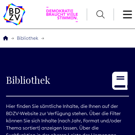
English
Bibliothek
Der BDZV
Veranstaltungen
Bibliothek
Service
THEMEN
Hier finden Sie sämtliche Inhalte, die Ihnen auf der
BDZV-Website zur Verfügung stehen. Über die Filter
Digitales
können Sie sich Inhalte (nach Jahr, Format und/oder
Thema sortiert) anzeigen lassen. Über die
Kommunikation
Suchfunktion in der oberen Leiste der Homepage