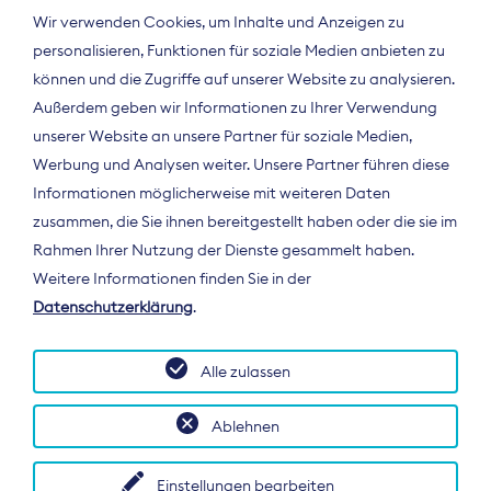
Wir verwenden Cookies, um Inhalte und Anzeigen zu
personalisieren, Funktionen für soziale Medien anbieten zu
können und die Zugriffe auf unserer Website zu analysieren.
Außerdem geben wir Informationen zu Ihrer Verwendung
unserer Website an unsere Partner für soziale Medien,
Werbung und Analysen weiter. Unsere Partner führen diese
Informationen möglicherweise mit weiteren Daten
ÜBER UNS
zusammen, die Sie ihnen bereitgestellt haben oder die sie im
Der Bundesverband Digitalpublisher und
Rahmen Ihrer Nutzung der Dienste gesammelt haben.
Zeitungsverleger (BDZV) vertritt als
Weitere Informationen finden Sie in der
Spitzenorganisation die Interessen der
Datenschutzerklärung
.
Zeitungsverlage und digitalen Publisher in
Deutschland und auf EU-Ebene.
Alle zulassen
Ablehnen
Einstellungen bearbeiten