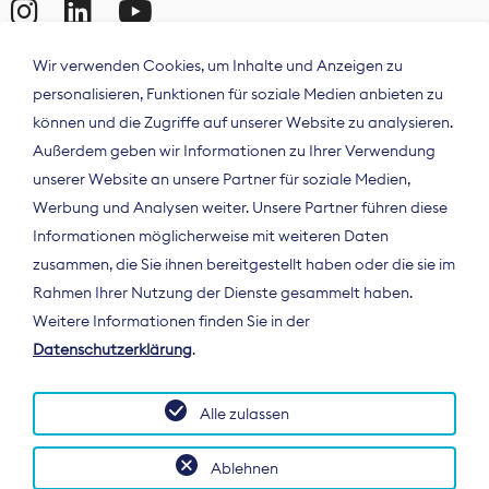
Wir verwenden Cookies, um Inhalte und Anzeigen zu
personalisieren, Funktionen für soziale Medien anbieten zu
können und die Zugriffe auf unserer Website zu analysieren.
Außerdem geben wir Informationen zu Ihrer Verwendung
unserer Website an unsere Partner für soziale Medien,
Werbung und Analysen weiter. Unsere Partner führen diese
Informationen möglicherweise mit weiteren Daten
ÜBER UNS
zusammen, die Sie ihnen bereitgestellt haben oder die sie im
Der Bundesverband Digitalpublisher und
Rahmen Ihrer Nutzung der Dienste gesammelt haben.
Zeitungsverleger (BDZV) vertritt als
Weitere Informationen finden Sie in der
Spitzenorganisation die Interessen der
Datenschutzerklärung
.
Zeitungsverlage und digitalen Publisher in
Deutschland und auf EU-Ebene.
Alle zulassen
Ablehnen