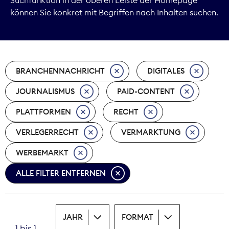
können Sie konkret mit Begriffen nach Inhalten suchen.
Marktdaten
Medienpolitik
BRANCHENNACHRICHT
DIGITALES
Nachhaltigkeit
JOURNALISMUS
PAID-CONTENT
Nachwuchs
PLATTFORMEN
RECHT
Nova Award
VERLEGERRECHT
VERMARKTUNG
Pressefreiheit
WERBEMARKT
ALLE FILTER ENTFERNEN
Print
Recht
JAHR
FORMAT
Tarifpolitik
1 bis 1