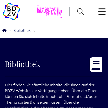
English
Bibliothek
Der BDZV
Veranstaltungen
Bibliothek
Service
THEMEN
Hier finden Sie sämtliche Inhalte, die Ihnen auf der
BDZV-Website zur Verfügung stehen. Über die Filter
Digitales
können Sie sich Inhalte (nach Jahr, Format und/oder
Thema sortiert) anzeigen lassen. Über die
Kommunikation
Suchfunktion in der oberen Leiste der Homepage