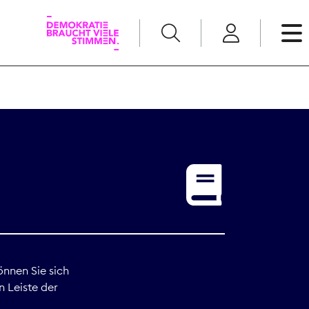
English
Kommunikation
Medienpolitik
t
Nachwuchs
Pressefreiheit
önnen Sie sich
n Leiste der
Recht