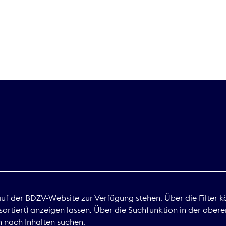
THEMEN
Digitales
Marktdaten
Nachhaltigkei
Nova Award
land
 auf der BDZV-Website zur Verfügung stehen. Über die Filter k
ortiert) anzeigen lassen. Über die Suchfunktion in der obere
Print
 nach Inhalten suchen.