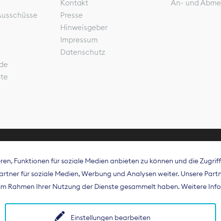
Kontakt
An- und Abme
Ausschüsse
Presse
Hinweisgeber
Impressum
Datenschutz
de
ote
en, Funktionen für soziale Medien anbieten zu können und die Zugri
rband Digitalpublisher und Zeitungsverleger (BDZV) vert
tner für soziale Medien, Werbung und Analysen weiter. Unsere Partne
isation die Interessen der Zeitungsverlage und digitalen
e im Rahmen Ihrer Nutzung der Dienste gesammelt haben. Weitere Info
 und auf EU-Ebene.
Einstellungen bearbeiten