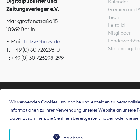
Digitalpublisher und
Kalender
Zeitungsverleger e.V.
Gremien und 
Team
Markgrafenstraße 15
Leitbild
10969 Berlin
Mitglieder
Landesverbän
E-Mail:
bdzv@bdzv.de
Stellenangeb
T.: +49 (0) 30 726298-0
F: +49 (0) 30 726298-299
ÜBER UNS
Wir verwenden Cookies, um Inhalte und Anzeigen zu personalisier
Der Bundesve
Informationen zu Ihrer Verwendung unserer Website an unsere Par
Spitzenorgan
Daten zusammen, die Sie ihnen bereitgestellt haben oder die si
Deutschland
Ablehnen