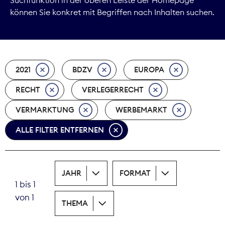
können Sie konkret mit Begriffen nach Inhalten suchen.
Marktdaten
Medienpolitik
2021
BDZV
EUROPA
Nachhaltigkeit
RECHT
VERLEGERRECHT
Nachwuchs
VERMARKTUNG
WERBEMARKT
Nova Award
ALLE FILTER ENTFERNEN
Pressefreiheit
Print
JAHR
FORMAT
1 bis 1
Recht
von 1
THEMA
Tarifpolitik