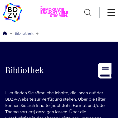
English
Bibliothek
Der BDZV
Veranstaltungen
Bibliothek
Service
THEMEN
Hier finden Sie sämtliche Inhalte, die Ihnen auf der
BDZV-Website zur Verfügung stehen. Über die Filter
Digitales
können Sie sich Inhalte (nach Jahr, Format und/oder
Thema sortiert) anzeigen lassen. Über die
Kommunikation
Suchfunktion in der oberen Leiste der Homepage