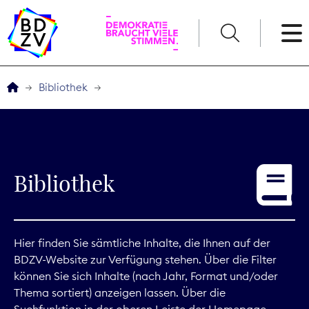
English
Bibliothek
Der BDZV
Veranstaltungen
Bibliothek
Service
THEMEN
Hier finden Sie sämtliche Inhalte, die Ihnen auf der
BDZV-Website zur Verfügung stehen. Über die Filter
Digitales
können Sie sich Inhalte (nach Jahr, Format und/oder
Thema sortiert) anzeigen lassen. Über die
Kommunikation
Suchfunktion in der oberen Leiste der Homepage