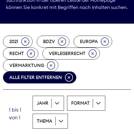
können Sie konkret mit Begriffen nach Inhalten suchen.
Marktdaten
Medienpolitik
2021
BDZV
EUROPA
Nachhaltigkeit
RECHT
VERLEGERRECHT
Nachwuchs
VERMARKTUNG
Nova Award
ALLE FILTER ENTFERNEN
Pressefreiheit
Print
JAHR
FORMAT
1 bis 1
Recht
von 1
THEMA
Tarifpolitik