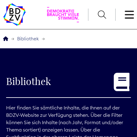
English
Bibliothek
Der BDZV
Veranstaltungen
Bibliothek
Service
THEMEN
Hier finden Sie sämtliche Inhalte, die Ihnen auf der
BDZV-Website zur Verfügung stehen. Über die Filter
Digitales
können Sie sich Inhalte (nach Jahr, Format und/oder
Thema sortiert) anzeigen lassen. Über die
Kommunikation
Suchfunktion in der oberen Leiste der Homepage