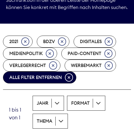
können Sie konkret mit Begriffen nach Inhalten suchen.
Marktdaten
Medienpolitik
2021
BDZV
DIGITALES
Nachhaltigkeit
MEDIENPOLITIK
PAID-CONTENT
Nachwuchs
VERLEGERRECHT
WERBEMARKT
Nova Award
ALLE FILTER ENTFERNEN
Pressefreiheit
Print
JAHR
FORMAT
1 bis 1
Recht
von 1
THEMA
Tarifpolitik