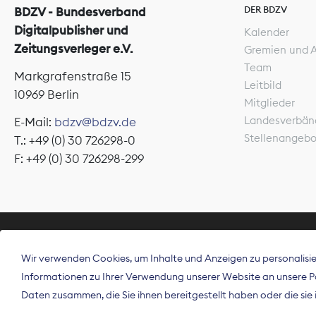
DER BDZV
BDZV - Bundesverband
Digitalpublisher und
Kalender
Zeitungsverleger e.V.
Gremien und 
Team
Markgrafenstraße 15
Leitbild
10969 Berlin
Mitglieder
Landesverbän
E-Mail:
bdzv@bdzv.de
Stellenangeb
T.: +49 (0) 30 726298-0
F: +49 (0) 30 726298-299
ÜBER UNS
Wir verwenden Cookies, um Inhalte und Anzeigen zu personalisier
Der Bundesve
Informationen zu Ihrer Verwendung unserer Website an unsere Par
Spitzenorgan
Daten zusammen, die Sie ihnen bereitgestellt haben oder die si
Deutschland