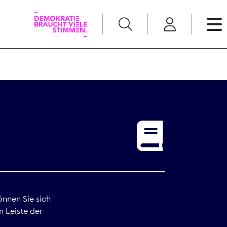
English
Kommunikation
Medienpolitik
t
Nachwuchs
Pressefreiheit
önnen Sie sich
n Leiste der
Recht