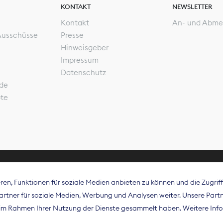
KONTAKT
NEWSLETTER
Kontakt
An- und Abme
Ausschüsse
Presse
Hinweisgeber
Impressum
Datenschutz
de
ote
en, Funktionen für soziale Medien anbieten zu können und die Zugri
rband Digitalpublisher und Zeitungsverleger (BDZV) vert
tner für soziale Medien, Werbung und Analysen weiter. Unsere Partne
isation die Interessen der Zeitungsverlage und digitalen
e im Rahmen Ihrer Nutzung der Dienste gesammelt haben. Weitere Info
 und auf EU-Ebene.