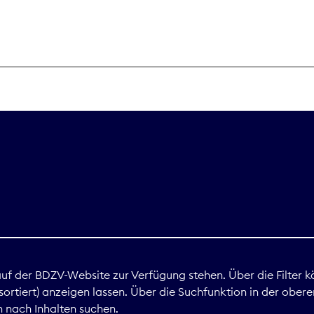
THEMEN
Digitales
Marktdaten
Nachhaltigkei
Nova Award
land
 auf der BDZV-Website zur Verfügung stehen. Über die Filter k
ortiert) anzeigen lassen. Über die Suchfunktion in der obere
Print
 nach Inhalten suchen.