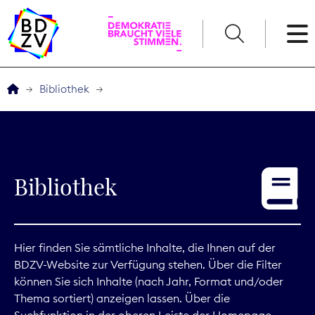
English
Bibliothek
Der BDZV
Veranstaltungen
Bibliothek
Service
THEMEN
Hier finden Sie sämtliche Inhalte, die Ihnen auf der
BDZV-Website zur Verfügung stehen. Über die Filter
Digitales
können Sie sich Inhalte (nach Jahr, Format und/oder
Thema sortiert) anzeigen lassen. Über die
Kommunikation
Suchfunktion in der oberen Leiste der Homepage