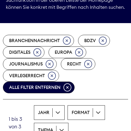
können Sie konkret mit Begriffen nach Inhalten suchen.
Marktdaten
Medienpolitik
BRANCHENNACHRICHT
BDZV
Nachhaltigkeit
DIGITALES
EUROPA
Nachwuchs
JOURNALISMUS
RECHT
Nova Award
VERLEGERRECHT
Pressefreiheit
ALLE FILTER ENTFERNEN
Print
JAHR
FORMAT
Recht
1 bis 3
von 3
Tarifpolitik
THEMA