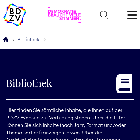
English
Bibliothek
Der BDZV
Veranstaltungen
Bibliothek
Service
THEMEN
Hier finden Sie sämtliche Inhalte, die Ihnen auf der
BDZV-Website zur Verfügung stehen. Über die Filter
Digitales
können Sie sich Inhalte (nach Jahr, Format und/oder
Thema sortiert) anzeigen lassen. Über die
Kommunikation
Suchfunktion in der oberen Leiste der Homepage