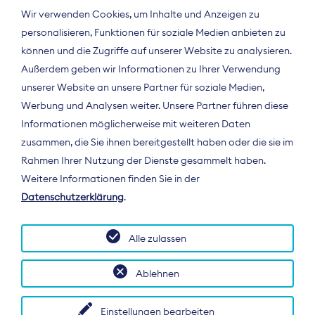
Wir verwenden Cookies, um Inhalte und Anzeigen zu
personalisieren, Funktionen für soziale Medien anbieten zu
können und die Zugriffe auf unserer Website zu analysieren.
Außerdem geben wir Informationen zu Ihrer Verwendung
unserer Website an unsere Partner für soziale Medien,
Werbung und Analysen weiter. Unsere Partner führen diese
Informationen möglicherweise mit weiteren Daten
ÜBER UNS
zusammen, die Sie ihnen bereitgestellt haben oder die sie im
Der Bundesverband Digitalpublisher und
Rahmen Ihrer Nutzung der Dienste gesammelt haben.
Zeitungsverleger (BDZV) vertritt als
Weitere Informationen finden Sie in der
Spitzenorganisation die Interessen der
Datenschutzerklärung
.
Zeitungsverlage und digitalen Publisher in
Deutschland und auf EU-Ebene.
Alle zulassen
Ablehnen
Einstellungen bearbeiten