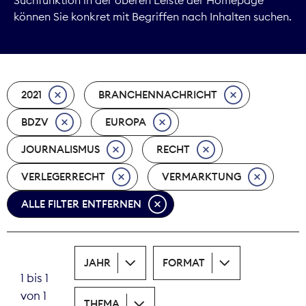
können Sie konkret mit Begriffen nach Inhalten suchen.
Marktdaten
Medienpolitik
2021
BRANCHENNACHRICHT
Nachhaltigkeit
BDZV
EUROPA
Nachwuchs
JOURNALISMUS
RECHT
Nova Award
VERLEGERRECHT
VERMARKTUNG
Pressefreiheit
ALLE FILTER ENTFERNEN
Print
JAHR
FORMAT
Recht
1 bis 1
von 1
Tarifpolitik
THEMA