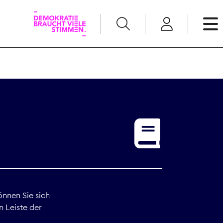
English
Kommunikation
Medienpolitik
t
Nachwuchs
Pressefreiheit
önnen Sie sich
n Leiste der
Recht