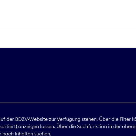
THEMEN
Digitales
Marktdaten
Nachhaltigkei
Nova Award
land
 auf der BDZV-Website zur Verfügung stehen. Über die Filter k
ortiert) anzeigen lassen. Über die Suchfunktion in der obere
Print
 nach Inhalten suchen.