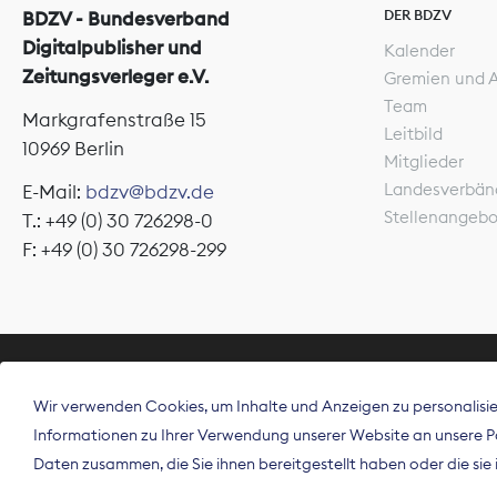
DER BDZV
BDZV - Bundesverband
Digitalpublisher und
Kalender
Zeitungsverleger e.V.
Gremien und 
Team
Markgrafenstraße 15
Leitbild
10969 Berlin
Mitglieder
Landesverbän
E-Mail:
bdzv@bdzv.de
Stellenangeb
T.: +49 (0) 30 726298-0
F: +49 (0) 30 726298-299
ÜBER UNS
Wir verwenden Cookies, um Inhalte und Anzeigen zu personalisier
Der Bundesve
Informationen zu Ihrer Verwendung unserer Website an unsere Par
Spitzenorgan
Daten zusammen, die Sie ihnen bereitgestellt haben oder die si
Deutschland