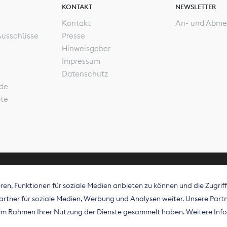
KONTAKT
NEWSLETTER
Kontakt
An- und Abme
Ausschüsse
Presse
Hinweisgeber
Impressum
Datenschutz
de
ote
en, Funktionen für soziale Medien anbieten zu können und die Zugri
rband Digitalpublisher und Zeitungsverleger (BDZV) vert
tner für soziale Medien, Werbung und Analysen weiter. Unsere Partne
isation die Interessen der Zeitungsverlage und digitalen
e im Rahmen Ihrer Nutzung der Dienste gesammelt haben. Weitere Info
 und auf EU-Ebene.