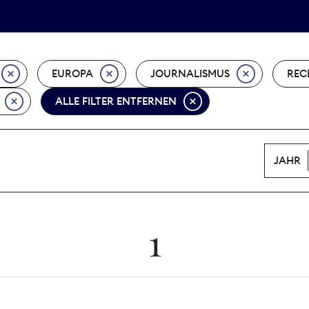
Tarifpolitik
Wächterpreis
EUROPA
JOURNALISMUS
REC
ALLE FILTER ENTFERNEN
JAHR
1