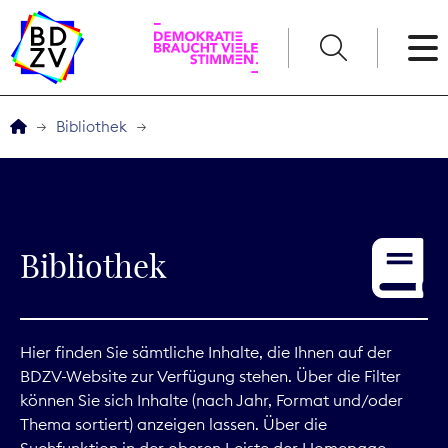
English
Bibliothek
Der BDZV
Veranstaltungen
Bibliothek
Service
THEMEN
Hier finden Sie sämtliche Inhalte, die Ihnen auf der
BDZV-Website zur Verfügung stehen. Über die Filter
Digitales
können Sie sich Inhalte (nach Jahr, Format und/oder
Thema sortiert) anzeigen lassen. Über die
Kommunikation
Suchfunktion in der oberen Leiste der Homepage