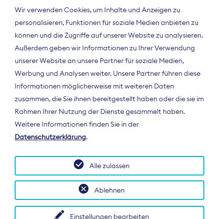
Wir verwenden Cookies, um Inhalte und Anzeigen zu
personalisieren, Funktionen für soziale Medien anbieten zu
können und die Zugriffe auf unserer Website zu analysieren.
Außerdem geben wir Informationen zu Ihrer Verwendung
unserer Website an unsere Partner für soziale Medien,
Werbung und Analysen weiter. Unsere Partner führen diese
Informationen möglicherweise mit weiteren Daten
ÜBER UNS
zusammen, die Sie ihnen bereitgestellt haben oder die sie im
Der Bundesverband Digitalpublisher und
Rahmen Ihrer Nutzung der Dienste gesammelt haben.
Zeitungsverleger (BDZV) vertritt als
Weitere Informationen finden Sie in der
Spitzenorganisation die Interessen der
Datenschutzerklärung
.
Zeitungsverlage und digitalen Publisher in
Deutschland und auf EU-Ebene.
Alle zulassen
Ablehnen
Einstellungen bearbeiten