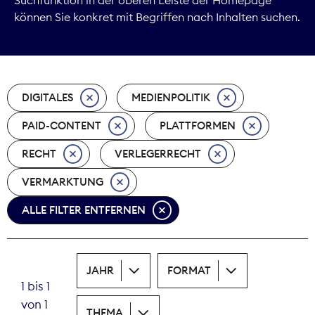
können Sie konkret mit Begriffen nach Inhalten suchen.
Marktdaten
Medienpolitik
DIGITALES
MEDIENPOLITIK
Nachhaltigkeit
PAID-CONTENT
PLATTFORMEN
Nachwuchs
RECHT
VERLEGERRECHT
Nova Award
VERMARKTUNG
Pressefreiheit
ALLE FILTER ENTFERNEN
Print
JAHR
FORMAT
Recht
1 bis 1
von 1
Tarifpolitik
THEMA