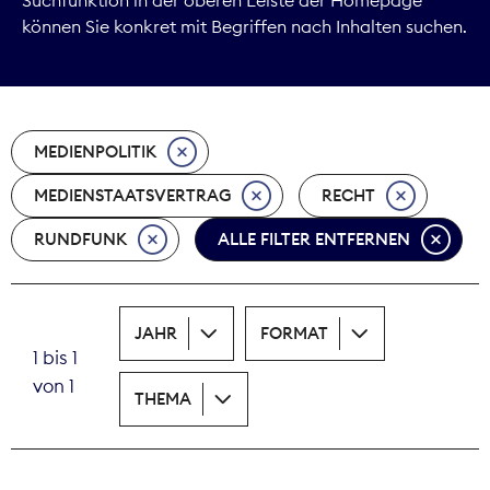
können Sie konkret mit Begriffen nach Inhalten suchen.
Marktdaten
Medienpolitik
MEDIENPOLITIK
Nachhaltigkeit
MEDIENSTAATSVERTRAG
RECHT
Nachwuchs
RUNDFUNK
ALLE FILTER ENTFERNEN
Nova Award
Pressefreiheit
JAHR
FORMAT
1 bis 1
Print
von 1
THEMA
Recht
Tarifpolitik