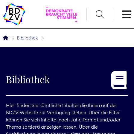
English
Bibliothek
Der BDZV
Veranstaltungen
Bibliothek
Service
THEMEN
Hier finden Sie sämtliche Inhalte, die Ihnen auf der
BDZV-Website zur Verfügung stehen. Über die Filter
Digitales
können Sie sich Inhalte (nach Jahr, Format und/oder
Thema sortiert) anzeigen lassen. Über die
Kommunikation
Suchfunktion in der oberen Leiste der Homepage