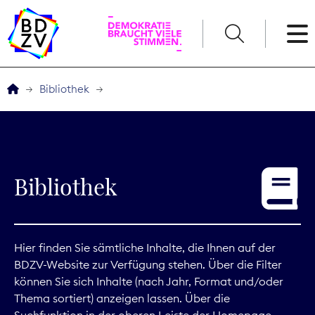
English
Bibliothek
Der BDZV
Veranstaltungen
Bibliothek
Service
THEMEN
Hier finden Sie sämtliche Inhalte, die Ihnen auf der
BDZV-Website zur Verfügung stehen. Über die Filter
Digitales
können Sie sich Inhalte (nach Jahr, Format und/oder
Thema sortiert) anzeigen lassen. Über die
Kommunikation
Suchfunktion in der oberen Leiste der Homepage