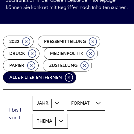
können Sie konkret mit Begriffen nach Inhalten suchen.
Marktdaten
Medienpolitik
2022
PRESSEMITTEILUNG
Nachhaltigkeit
DRUCK
MEDIENPOLITIK
Nachwuchs
PAPIER
ZUSTELLUNG
Nova Award
ALLE FILTER ENTFERNEN
Pressefreiheit
Print
JAHR
FORMAT
1 bis 1
Recht
von 1
THEMA
Tarifpolitik