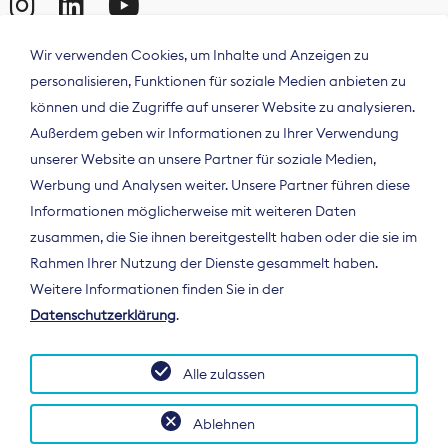
Wir verwenden Cookies, um Inhalte und Anzeigen zu
personalisieren, Funktionen für soziale Medien anbieten zu
können und die Zugriffe auf unserer Website zu analysieren.
Außerdem geben wir Informationen zu Ihrer Verwendung
unserer Website an unsere Partner für soziale Medien,
Werbung und Analysen weiter. Unsere Partner führen diese
Informationen möglicherweise mit weiteren Daten
ÜBER UNS
zusammen, die Sie ihnen bereitgestellt haben oder die sie im
Der Bundesverband Digitalpublisher und
Rahmen Ihrer Nutzung der Dienste gesammelt haben.
Zeitungsverleger (BDZV) vertritt als
Weitere Informationen finden Sie in der
Spitzenorganisation die Interessen der
Datenschutzerklärung
.
Zeitungsverlage und digitalen Publisher in
Deutschland und auf EU-Ebene.
Alle zulassen
Ablehnen