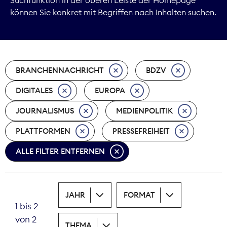
können Sie konkret mit Begriffen nach Inhalten suchen.
Marktdaten
Medienpolitik
BRANCHENNACHRICHT
BDZV
Nachhaltigkeit
DIGITALES
EUROPA
Nachwuchs
JOURNALISMUS
MEDIENPOLITIK
Nova Award
PLATTFORMEN
PRESSEFREIHEIT
Pressefreiheit
ALLE FILTER ENTFERNEN
Print
JAHR
FORMAT
Recht
1 bis 2
von 2
Tarifpolitik
THEMA