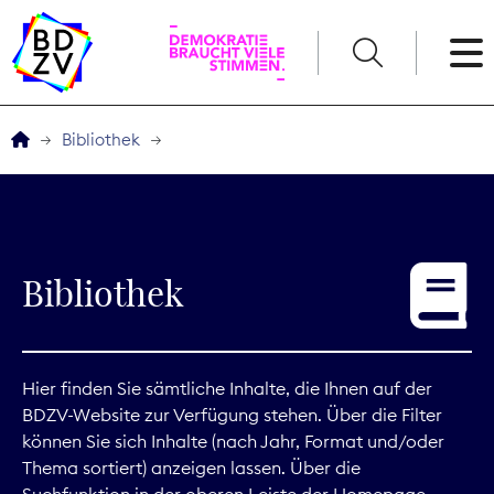
English
Bibliothek
Der BDZV
Veranstaltungen
Bibliothek
Service
THEMEN
Hier finden Sie sämtliche Inhalte, die Ihnen auf der
BDZV-Website zur Verfügung stehen. Über die Filter
Digitales
können Sie sich Inhalte (nach Jahr, Format und/oder
Thema sortiert) anzeigen lassen. Über die
Kommunikation
Suchfunktion in der oberen Leiste der Homepage