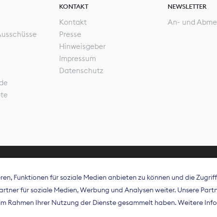
KONTAKT
NEWSLETTER
Kontakt
An- und Abme
Ausschüsse
Presse
Hinweisgeber
Impressum
Datenschutz
de
ote
en, Funktionen für soziale Medien anbieten zu können und die Zugri
rband Digitalpublisher und Zeitungsverleger (BDZV) vert
tner für soziale Medien, Werbung und Analysen weiter. Unsere Partne
isation die Interessen der Zeitungsverlage und digitalen
e im Rahmen Ihrer Nutzung der Dienste gesammelt haben. Weitere Info
 und auf EU-Ebene.