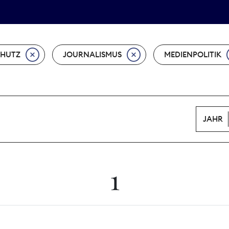
Tarifpolitik
Wächterpreis
CHUTZ
JOURNALISMUS
MEDIENPOLITIK
JAHR
1