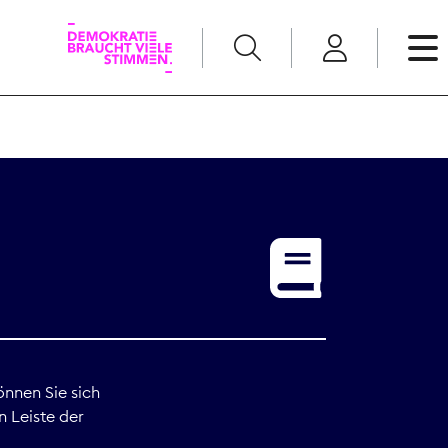
English
Kommunikation
Medienpolitik
t
Nachwuchs
Pressefreiheit
önnen Sie sich
n Leiste der
Recht