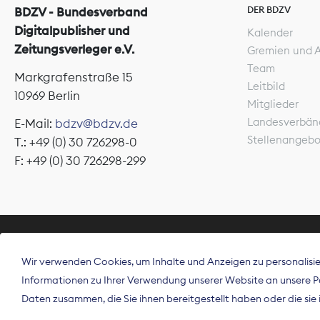
DER BDZV
BDZV - Bundesverband
Digitalpublisher und
Kalender
Zeitungsverleger e.V.
Gremien und 
Team
Markgrafenstraße 15
Leitbild
10969 Berlin
Mitglieder
Landesverbän
E-Mail:
bdzv@bdzv.de
Stellenangeb
T.: +49 (0) 30 726298-0
F: +49 (0) 30 726298-299
ÜBER UNS
Wir verwenden Cookies, um Inhalte und Anzeigen zu personalisier
Der Bundesve
Informationen zu Ihrer Verwendung unserer Website an unsere Par
Spitzenorgan
Daten zusammen, die Sie ihnen bereitgestellt haben oder die si
Deutschland