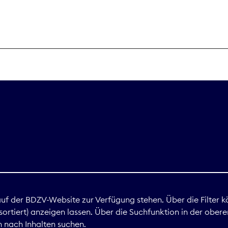
THEMEN
Digitales
Marktdaten
Nachhaltigkei
Nova Award
land
 auf der BDZV-Website zur Verfügung stehen. Über die Filter k
ortiert) anzeigen lassen. Über die Suchfunktion in der obere
Print
 nach Inhalten suchen.